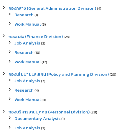
h
กองกลาง (General Administration Division)
(4)
f
Research
(1)
o
r
Work Manual
(3)
:
กองคลัง (Finance Division)
(29)
Job Analysis
(2)
Research
(10)
Work Manual
(17)
กองนโยบายและแผน (Policy and Planning Division)
(20)
Job Analysis
(7)
Research
(4)
Work Manual
(9)
กองบริหารงานบุคคล (Personnel Division)
(28)
Documentary Analysis
(1)
Job Analysis
(3)