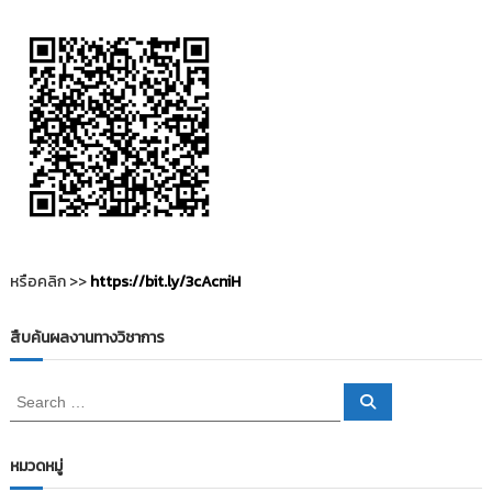
i
ธั
ญ
t
บุ
o
รี
r
y
:
ค
ลั
ง
ข้
อ
หรือคลิก >>
https://bit.ly/3cAcniH
มู
ล
สืบค้นผลงานทางวิชาการ
ง
า
S
S
น
e
e
a
วิ
a
r
c
r
จั
หมวดหมู่
h
c
ย