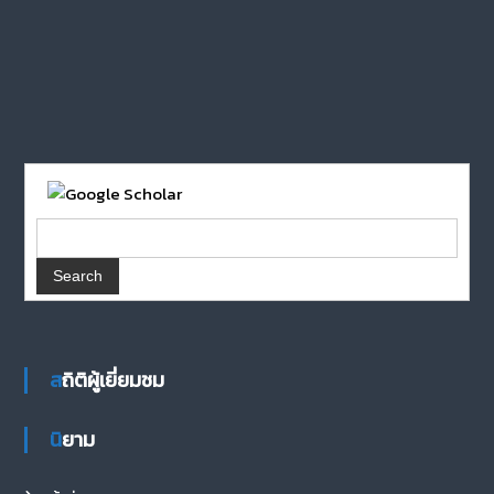
สถิติผู้เยี่ยมชม
นิยาม