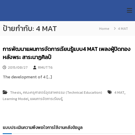
S
R
k
ม
ห
i
M
า
p
U
วิ
ป้ายกำกับ:
4 MAT
t
Home
4 MAT
T
ท
o
ย
T
c
า
R
o
ลั
การพัฒนาแผนการจัดการเรียนรู้แบบ4 MAT เพลงผู้ปิดทอง
e
ย
n
หลังพระ สาระนาฏศิลป์
เ
s
t
ท
e
e
2015/08/27
RMUTT6
ค
n
a
โ
The development of 4 […]
t
น
r
โ
c
ล
,
,
Thesis
คณะครุศาสตร์อุตสาหกรรม (Technical Education)
4 MAT
h
ยี
,
Learning Model
แผนการจัดการเรียนรู้
ร
R
า
e
ช
p
ม
ง
o
แบบประเมินความพึงพอใจการใช้งานคลังข้อมูล
ค
s
ล