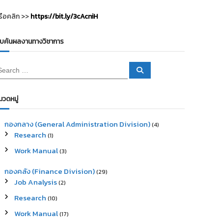
รือคลิก >>
https://bit.ly/3cAcniH
ืบค้นผลงานทางวิชาการ
S
e
a
r
c
มวดหมู่
h
กองกลาง (General Administration Division)
(4)
Research
(1)
Work Manual
(3)
กองคลัง (Finance Division)
(29)
Job Analysis
(2)
Research
(10)
Work Manual
(17)