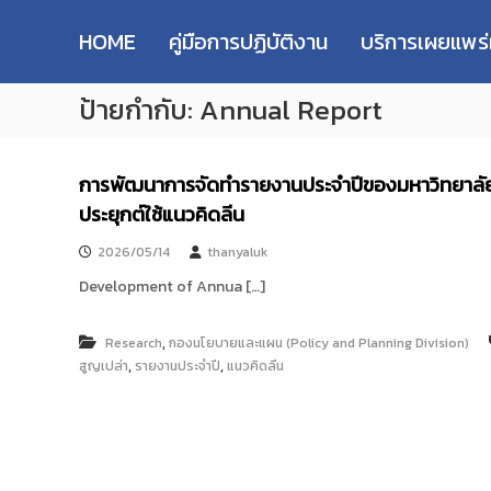
R
S
ม
M
k
ห
HOME
คู่มือการปฏิบัติงาน
บริการเผยแพร
i
า
U
p
วิ
T
ป้ายกำกับ:
Annual Report
t
ท
T
o
ย
R
c
า
e
o
ลั
การพัฒนาการจัดทํารายงานประจําปีของมหาวิทยาลั
s
n
ย
ประยุกต์ใช้แนวคิดลีน
e
t
เ
e
ท
a
2026/05/14
thanyaluk
n
ค
r
t
Development of Annua […]
โ
c
น
h
โ
,
Research
กองนโยบายและแผน (Policy and Planning Division)
R
ล
,
,
สูญเปล่า
รายงานประจําปี
แนวคิดลีน
e
ยี
p
ร
า
o
ช
s
ม
i