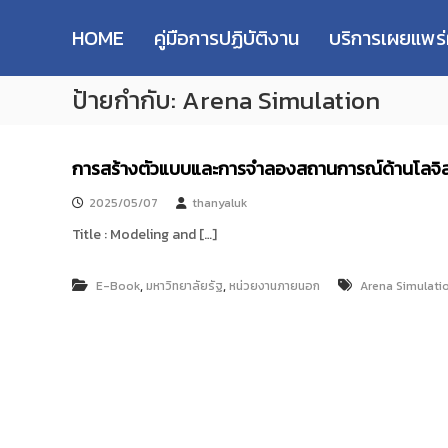
R
S
ม
M
k
ห
HOME
คู่มือการปฏิบัติงาน
บริการเผยแพร
i
า
U
p
วิ
T
ป้ายกำกับ:
Arena Simulation
t
ท
T
o
ย
R
c
า
e
o
ลั
การสร้างตัวแบบและการจำลองสถานการณ์ด้านโลจิส
s
n
ย
e
t
เ
2025/05/07
thanyaluk
e
ท
a
Title : Modeling and […]
n
ค
r
t
โ
c
น
,
,
E-Book
มหาวิทยาลัยรัฐ
หน่วยงานภายนอก
Arena Simulati
h
โ
R
ล
e
ยี
p
ร
า
o
ช
s
ม
i