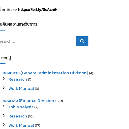
รือคลิก >>
https://bit.ly/3cAcniH
ืบค้นผลงานทางวิชาการ
S
e
a
r
c
มวดหมู่
h
กองกลาง (General Administration Division)
(4)
Research
(1)
Work Manual
(3)
กองคลัง (Finance Division)
(29)
Job Analysis
(2)
Research
(10)
Work Manual
(17)