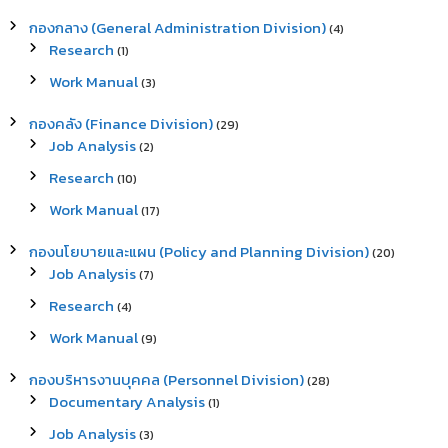
h
กองกลาง (General Administration Division)
(4)
f
Research
(1)
o
r
Work Manual
(3)
:
กองคลัง (Finance Division)
(29)
Job Analysis
(2)
Research
(10)
Work Manual
(17)
กองนโยบายและแผน (Policy and Planning Division)
(20)
Job Analysis
(7)
Research
(4)
Work Manual
(9)
กองบริหารงานบุคคล (Personnel Division)
(28)
Documentary Analysis
(1)
Job Analysis
(3)