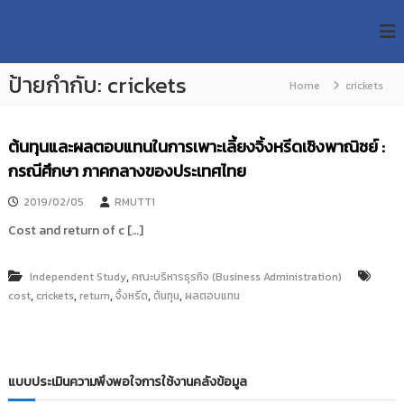
S
R
k
ม
ห
i
M
า
p
U
วิ
ป้ายกำกับ:
crickets
t
Home
crickets
T
ท
o
ย
T
c
า
R
o
ลั
ต้นทุนและผลตอบแทนในการเพาะเลี้ยงจิ้งหรีดเชิงพาณิชย์ :
e
ย
n
กรณีศึกษา ภาคกลางของประเทศไทย
เ
s
t
ท
e
e
2019/02/05
RMUTT1
ค
n
a
โ
Cost and return of c […]
t
น
r
โ
c
ล
,
Independent Study
คณะบริหารธุรกิจ (Business Administration)
h
ยี
,
,
,
,
,
cost
crickets
return
จิ้งหรีด
ต้นทุน
ผลตอบแทน
ร
R
า
e
ช
p
ม
ง
o
แบบประเมินความพึงพอใจการใช้งานคลังข้อมูล
ค
s
ล