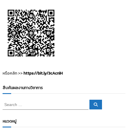
i
ธั
ญ
t
บุ
o
รี
r
y
:
ค
ลั
ง
ข้
อ
หรือคลิก >>
https://bit.ly/3cAcniH
มู
ล
สืบค้นผลงานทางวิชาการ
ง
า
S
S
น
e
e
a
วิ
a
r
c
r
จั
หมวดหมู่
h
c
ย