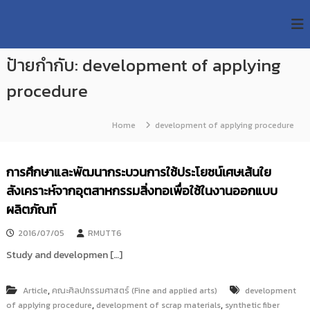
S
R
k
ม
ห
i
M
า
p
U
วิ
ป้ายกำกับ:
development of applying
t
T
ท
o
ย
procedure
T
c
า
R
o
ลั
e
ย
n
Home
development of applying procedure
เ
s
t
ท
e
e
ค
n
a
การศึกษาและพัฒนากระบวนการใช้ประโยชน์เศษเส้นใย
โ
t
น
r
สังเคราะห์จากอุตสาหกรรมสิ่งทอเพื่อใช้ในงานออกแบบ
โ
c
ผลิตภัณฑ์
ล
h
ยี
ร
2016/07/05
RMUTT6
R
า
e
Study and developmen […]
ช
p
ม
ง
o
,
Article
คณะศิลปกรรมศาสตร์ (Fine and applied arts)
development
ค
s
,
,
of applying procedure
development of scrap materials
synthetic fiber
ล