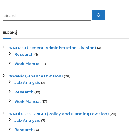
S
S
e
e
a
a
r
c
r
หมวดหมู่
h
c
h
กองกลาง (General Administration Division)
(4)
f
Research
(1)
o
r
Work Manual
(3)
:
กองคลัง (Finance Division)
(29)
Job Analysis
(2)
Research
(10)
Work Manual
(17)
กองนโยบายและแผน (Policy and Planning Division)
(20)
Job Analysis
(7)
Research
(4)