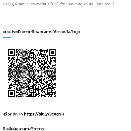
i
,
,
,
ธั
scraps
พัฒนากระบวนการใช้ประโยชน์
พัฒนาเศษวัสดุ
เศษเส้นใยสังเคราะห์
ญ
t
บุ
o
รี
r
y
แบบประเมินความพึงพอใจการใช้งานคลังข้อมูล
:
ค
ลั
ง
ข้
อ
มู
ล
ง
า
น
หรือคลิก >>
https://bit.ly/3cAcniH
วิ
จั
สืบค้นผลงานทางวิชาการ
ย