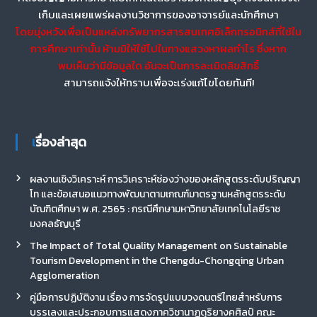
เก็บและเผยแพร่ผลงานวิชาการของอาจารย์และนักศึกษา
โดยมุ่งหวังเพื่อเป็นแหล่งทรัพยากรสารสนเทศอิเล็กทรอนิกส์ที่ใช้ใน
การศึกษาเท่านั้น ห้ามมิให้ใช้ไปในทางแสวงหาผลกำไร ซึ่งหาก
พบเห็นว่ามีข้อมูลใด อันจะเป็นการละเมิดลิขสิทธิ์
สามารถแจ้งให้ทราบเพื่อจะเร่งแก้ไขโดยทันที!
เรื่องล่าสุด
ผลงานเชิงวิเคราะห์ การวิเคราะห์ช่องว่างของหลักสูตรระดับปริญญา
โท และข้อเสนอแนวทางพัฒนาตามเกณฑ์มาตรฐานหลักสูตรระดับ
บัณฑิตศึกษา พ.ศ. 2565 : กรณีศึกษามหาวิทยาลัยเทคโนโลยีราช
มงคลธัญบุรี
The Impact of Total Quality Management on Sustainable
Tourism Development in the Chengdu-Chongqing Urban
Agglomeration
คู่มือการปฏิบัติงาน เรื่อง การจัดรูปแบบวงดนตรีไทยสำหรับการ
บรรเลงและประกอบการแสดงภาควิชานาฏดุริยางคศิลป์ คณะ