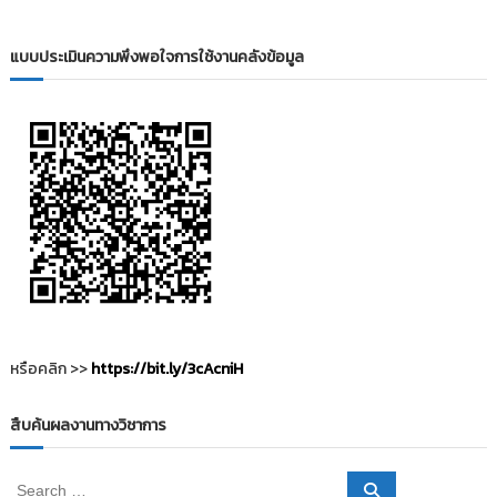
i
ธั
ญ
t
บุ
แบบประเมินความพึงพอใจการใช้งานคลังข้อมูล
o
รี
r
y
:
ค
ลั
ง
ข้
อ
มู
ล
ง
หรือคลิก >>
https://bit.ly/3cAcniH
า
น
สืบค้นผลงานทางวิชาการ
วิ
จั
S
S
ย