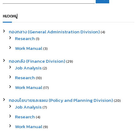
e
e
a
a
r
c
r
หมวดหมู่
h
c
h
กองกลาง (General Administration Division)
(4)
f
Research
(1)
o
r
Work Manual
(3)
:
กองคลัง (Finance Division)
(29)
Job Analysis
(2)
Research
(10)
Work Manual
(17)
กองนโยบายและแผน (Policy and Planning Division)
(20)
Job Analysis
(7)
Research
(4)
Work Manual
(9)