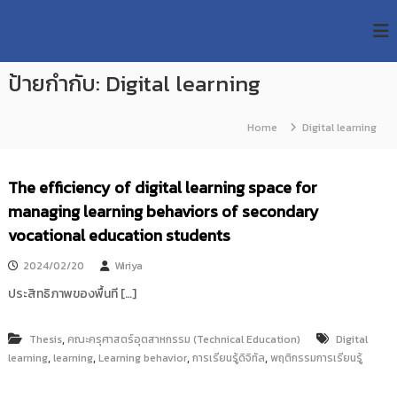
S
R
k
ม
ห
i
M
า
p
U
วิ
ป้ายกำกับ:
Digital learning
t
T
ท
o
ย
T
c
า
Home
Digital learning
R
o
ลั
e
ย
n
เ
s
t
The efficiency of digital learning space for
ท
e
e
ค
managing learning behaviors of secondary
n
a
โ
t
vocational education students
น
r
โ
c
ล
2024/02/20
Wiriya
h
ยี
ประสิทธิภาพของพื้นที […]
ร
R
า
e
ช
,
Thesis
คณะครุศาสตร์อุตสาหกรรม (Technical Education)
Digital
p
ม
,
,
,
,
learning
learning
Learning behavior
การเรียนรู้ดิจิทัล
พฤติกรรมการเรียนรู้
ง
o
ค
s
ล