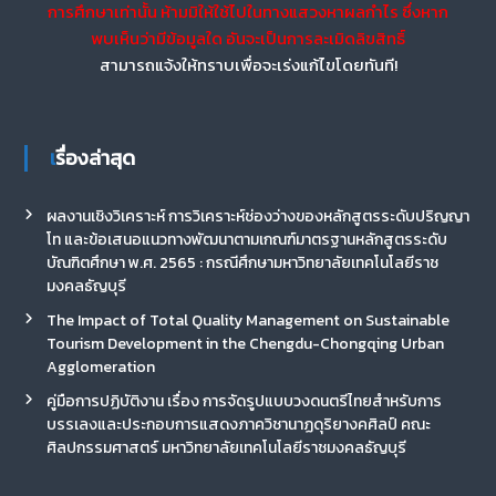
การศึกษาเท่านั้น ห้ามมิให้ใช้ไปในทางแสวงหาผลกำไร ซึ่งหาก
พบเห็นว่ามีข้อมูลใด อันจะเป็นการละเมิดลิขสิทธิ์
สามารถแจ้งให้ทราบเพื่อจะเร่งแก้ไขโดยทันที!
เรื่องล่าสุด
ผลงานเชิงวิเคราะห์ การวิเคราะห์ช่องว่างของหลักสูตรระดับปริญญา
โท และข้อเสนอแนวทางพัฒนาตามเกณฑ์มาตรฐานหลักสูตรระดับ
บัณฑิตศึกษา พ.ศ. 2565 : กรณีศึกษามหาวิทยาลัยเทคโนโลยีราช
มงคลธัญบุรี
The Impact of Total Quality Management on Sustainable
Tourism Development in the Chengdu-Chongqing Urban
Agglomeration
คู่มือการปฏิบัติงาน เรื่อง การจัดรูปแบบวงดนตรีไทยสำหรับการ
บรรเลงและประกอบการแสดงภาควิชานาฏดุริยางคศิลป์ คณะ
ศิลปกรรมศาสตร์ มหาวิทยาลัยเทคโนโลยีราชมงคลธัญบุรี