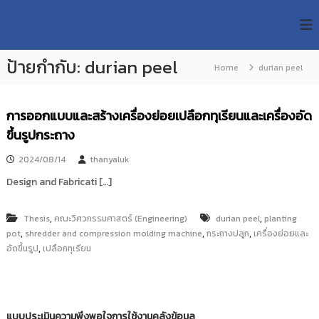
S
R
k
ม
ห
i
M
า
p
U
วิ
ป้ายกำกับ:
durian peel
t
Home
durian peel
T
ท
o
ย
T
c
า
R
o
ลั
การออกแบบและสร้างเครื่องย่อยเปลือกทุเรียนและเครื่องอัด
e
ย
n
ขึ้นรูปกระถาง
เ
s
t
ท
e
e
2024/08/14
thanyaluk
ค
n
a
โ
Design and Fabricati […]
t
น
r
โ
c
ล
,
,
Thesis
คณะวิศวกรรมศาสตร์ (Engineering)
durian peel
planting
h
ยี
,
,
,
pot
shredder and compression molding machine
กระถางปลูก
เครื่องย่อยและ
ร
R
,
อัดขึ้นรูป
เปลือกทุเรียน
า
e
ช
p
ม
ง
o
ค
s
แบบประเมินความพึงพอใจการใช้งานคลังข้อมูล
ล