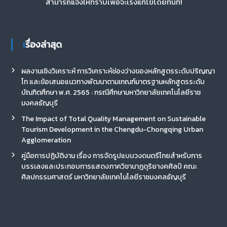
สามารถแจ้งให้ทราบเพื่อจะเร่งแก้ไขโดยทันที!
เรื่องล่าสุด
ผลงานเชิงวิเคราะห์ การวิเคราะห์ช่องว่างของหลักสูตรระดับปริญญา
โท และข้อเสนอแนวทางพัฒนาตามเกณฑ์มาตรฐานหลักสูตรระดับ
บัณฑิตศึกษา พ.ศ. 2565 : กรณีศึกษามหาวิทยาลัยเทคโนโลยีราช
มงคลธัญบุรี
The Impact of Total Quality Management on Sustainable
Tourism Development in the Chengdu-Chongqing Urban
Agglomeration
คู่มือการปฏิบัติงาน เรื่อง การจัดรูปแบบวงดนตรีไทยสำหรับการ
บรรเลงและประกอบการแสดงภาควิชานาฏดุริยางคศิลป์ คณะ
ศิลปกรรมศาสตร์ มหาวิทยาลัยเทคโนโลยีราชมงคลธัญบุรี