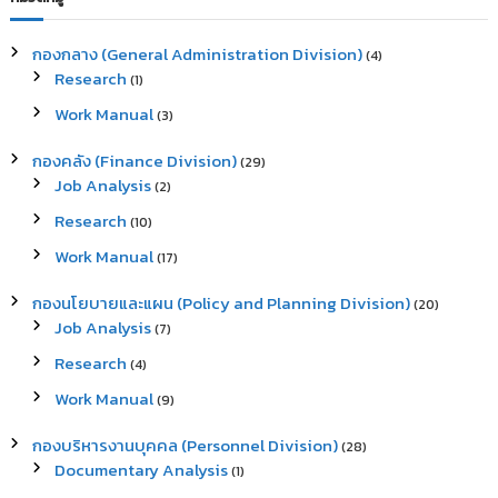
h
c
h
กองกลาง (General Administration Division)
(4)
f
Research
(1)
o
r
Work Manual
(3)
:
กองคลัง (Finance Division)
(29)
Job Analysis
(2)
Research
(10)
Work Manual
(17)
กองนโยบายและแผน (Policy and Planning Division)
(20)
Job Analysis
(7)
Research
(4)
Work Manual
(9)
กองบริหารงานบุคคล (Personnel Division)
(28)
Documentary Analysis
(1)