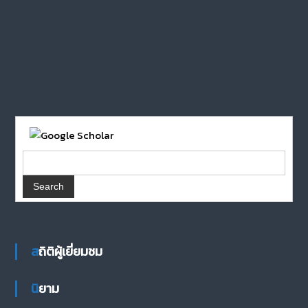
สถิติผู้เยี่ยมชม
นิยาม