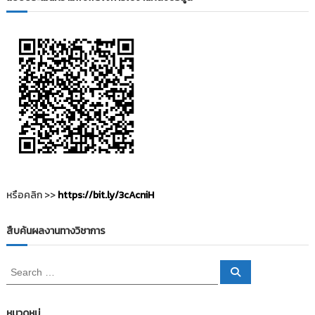
i
ธั
ญ
t
บุ
o
รี
r
y
:
ค
ลั
ง
ข้
อ
มู
หรือคลิก >>
https://bit.ly/3cAcniH
ล
ง
สืบค้นผลงานทางวิชาการ
า
น
S
S
วิ
e
e
a
a
จั
r
c
r
ย
หมวดหมู่