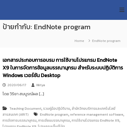
S
R
k
ม
ห
i
M
า
p
U
วิ
ป้ายกำกับ:
EndNote program
t
T
ท
o
ย
T
c
า
Home
EndNote program
R
o
ลั
e
ย
n
เ
s
t
เอกสารประกอบการอบรม การใช้งานโปรแกรม EndNote
ท
e
e
ค
X9 ในการจัดการข้อมูลบรรณานุกรม สำหรับระบบปฏิบัติการ
n
a
โ
t
Windows เวอร์ชัน Desktop
น
r
โ
c
ล
2020/06/17
Wiriya
h
ยี
โดย วิริยา สมบูรณ์ผล […]
ร
R
า
e
ช
,
,
Teaching Document
รวมคู่มือปฏิบัติงาน
สำนักวิทยบริการและเทคโนโลยี
p
ม
,
,
สารสนเทศ (ARIT)
EndNote program
reference management software
ง
o
,
,
,
การจัดการบรรณานุกรม
ค
การเขียนบรรณานุกรม
การใช้งานโปรแกรม EndNote X9
s
ล
,
โปรแกรม EndNote X9
โปรแกรมเอ็นด์โน้ต