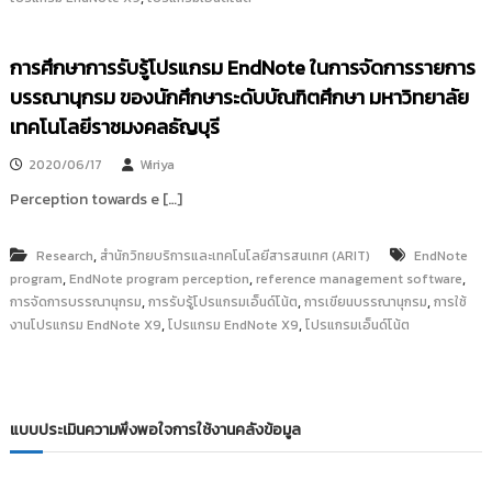
i
ธั
ญ
t
บุ
การศึกษาการรับรู้โปรแกรม EndNote ในการจัดการรายการ
o
รี
r
บรรณานุกรม ของนักศึกษาระดับบัณฑิตศึกษา มหาวิทยาลัย
y
เทคโนโลยีราชมงคลธัญบุรี
:
2020/06/17
Wiriya
ค
ลั
Perception towards e […]
ง
ข้
,
Research
สำนักวิทยบริการและเทคโนโลยีสารสนเทศ (ARIT)
EndNote
อ
,
,
,
program
EndNote program perception
reference management software
,
,
,
การจัดการบรรณานุกรม
มู
การรับรู้โปรแกรมเอ็นด์โน้ต
การเขียนบรรณานุกรม
การใช้
,
,
งานโปรแกรม EndNote X9
โปรแกรม EndNote X9
โปรแกรมเอ็นด์โน้ต
ล
ง
า
น
แบบประเมินความพึงพอใจการใช้งานคลังข้อมูล
วิ
จั
ย