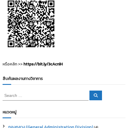
หรือคลิก >>
https://bit.ly/3cAcniH
สืบค้นผลงานทางวิชาการ
S
S
e
e
a
a
r
c
r
หมวดหมู่
h
c
h
กองกลาง (General Administration Division)
(4)