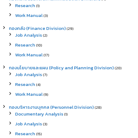
f
Research
(1)
o
r
Work Manual
(3)
:
กองคลัง (Finance Division)
(29)
Job Analysis
(2)
Research
(10)
Work Manual
(17)
กองนโยบายและแผน (Policy and Planning Division)
(20)
Job Analysis
(7)
Research
(4)
Work Manual
(9)
กองบริหารงานบุคคล (Personnel Division)
(28)
Documentary Analysis
(1)
Job Analysis
(3)
Research
(15)