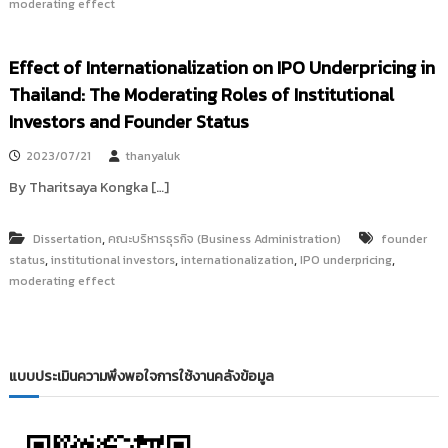
moderating effect
i
ธั
ญ
t
บุ
o
Effect of Internationalization on IPO Underpricing in
รี
r
Thailand: The Moderating Roles of Institutional
y
Investors and Founder Status
:
ค
2023/07/21
thanyaluk
ลั
By Tharitsaya Kongka […]
ง
ข้
,
Dissertation
คณะบริหารธุรกิจ (Business Administration)
founder
อ
,
,
,
,
status
institutional investors
internationalization
IPO underpricing
มู
moderating effect
ล
ง
า
น
แบบประเมินความพึงพอใจการใช้งานคลังข้อมูล
วิ
จั
ย