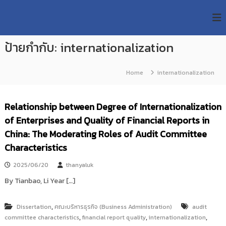
S
R
k
ม
ห
i
M
า
p
U
วิ
ป้ายกำกับ:
internationalization
t
T
ท
o
ย
T
c
า
Home
internationalization
R
o
ลั
e
ย
n
เ
s
t
Relationship between Degree of Internationalization
ท
e
e
ค
of Enterprises and Quality of Financial Reports in
n
a
โ
t
China: The Moderating Roles of Audit Committee
น
r
โ
Characteristics
c
ล
h
ยี
2025/06/20
thanyaluk
ร
R
า
By Tianbao, Li Year […]
e
ช
p
ม
ง
,
Dissertation
คณะบริหารธุรกิจ (Business Administration)
audit
o
ค
,
,
,
committee characteristics
financial report quality
internationalization
s
ล