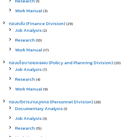
Research
(1)
o
r
Work Manual
(3)
:
กองคลัง (Finance Division)
(29)
Job Analysis
(2)
Research
(10)
Work Manual
(17)
กองนโยบายและแผน (Policy and Planning Division)
(20)
Job Analysis
(7)
Research
(4)
Work Manual
(9)
กองบริหารงานบุคคล (Personnel Division)
(28)
Documentary Analysis
(1)
Job Analysis
(3)
Research
(15)