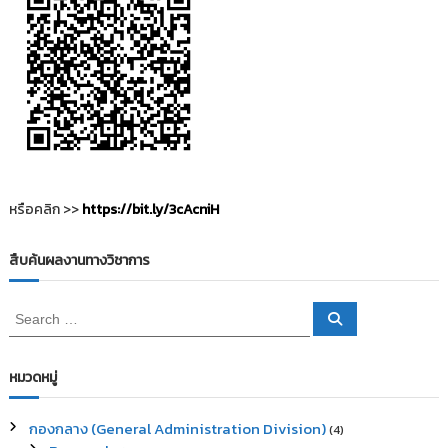
หรือคลิก >>
https://bit.ly/3cAcniH
สืบค้นผลงานทางวิชาการ
S
S
e
e
a
a
r
c
r
หมวดหมู่
h
c
h
กองกลาง (General Administration Division)
(4)
f