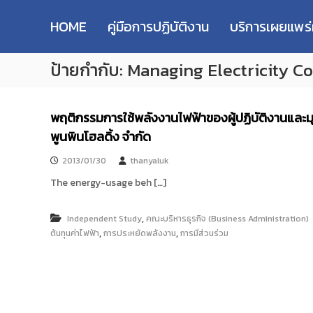
R
S
ม
M
k
ห
HOME
คู่มือการปฏิบัติงาน
บริการเผยแพร
i
า
U
p
วิ
T
ป้ายกำกับ:
Managing Electricity Co
t
ท
T
o
ย
R
c
า
e
o
ลั
พฤติกรรมการใช้พลังงานไฟฟ้าของผู้ปฏิบัติงานและม
s
n
ย
พูนพินโฮลดิ้ง จำกัด
e
t
เ
e
ท
a
2013/01/30
thanyaluk
n
ค
r
t
The energy-usage beh […]
โ
c
น
h
โ
,
Independent Study
คณะบริหารธุรกิจ (Business Administration)
R
ล
,
,
ต้นทุนค่าไฟฟ้า
การประหยัดพลังงาน
การมีส่วนร่วม
e
ยี
p
ร
า
o
ช
s
ม
i