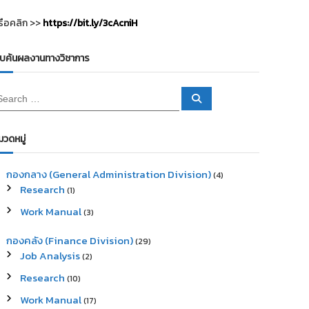
รือคลิก >>
https://bit.ly/3cAcniH
ืบค้นผลงานทางวิชาการ
S
e
a
r
c
มวดหมู่
h
กองกลาง (General Administration Division)
(4)
Research
(1)
Work Manual
(3)
กองคลัง (Finance Division)
(29)
Job Analysis
(2)
Research
(10)
Work Manual
(17)