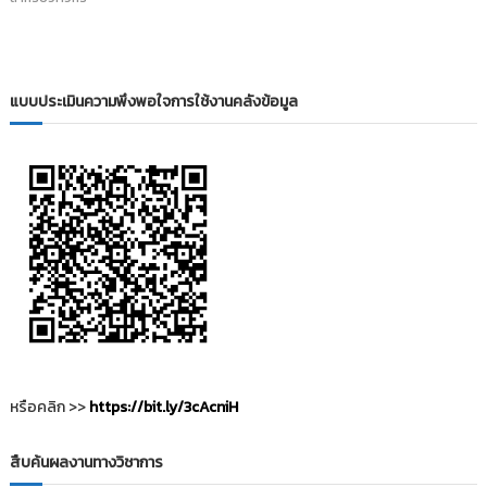
i
ธั
ญ
t
บุ
o
รี
r
แบบประเมินความพึงพอใจการใช้งานคลังข้อมูล
y
:
ค
ลั
ง
ข้
อ
มู
ล
ง
า
น
หรือคลิก >>
https://bit.ly/3cAcniH
วิ
จั
สืบค้นผลงานทางวิชาการ
ย