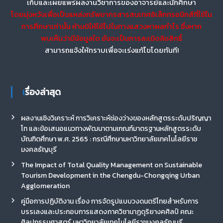
เก็บและเผยแพร่ผลงานวิชาการของอาจารย์และนักศึกษา
โดยมุ่งหวังเพื่อเป็นแหล่งทรัพยากรสารสนเทศอิเล็กทรอนิกส์ที่ใช้ใน
การศึกษาเท่านั้น ห้ามมิให้ใช้ไปในทางแสวงหาผลกำไร ซึ่งหาก
พบเห็นว่ามีข้อมูลใด อันจะเป็นการละเมิดลิขสิทธิ์
สามารถแจ้งให้ทราบเพื่อจะเร่งแก้ไขโดยทันที!
เรื่องล่าสุด
ผลงานเชิงวิเคราะห์ การวิเคราะห์ช่องว่างของหลักสูตรระดับปริญญา
โท และข้อเสนอแนวทางพัฒนาตามเกณฑ์มาตรฐานหลักสูตรระดับ
บัณฑิตศึกษา พ.ศ. 2565 : กรณีศึกษามหาวิทยาลัยเทคโนโลยีราช
มงคลธัญบุรี
The Impact of Total Quality Management on Sustainable
Tourism Development in the Chengdu-Chongqing Urban
Agglomeration
คู่มือการปฏิบัติงาน เรื่อง การจัดรูปแบบวงดนตรีไทยสำหรับการ
บรรเลงและประกอบการแสดงภาควิชานาฏดุริยางคศิลป์ คณะ
ศิลปกรรมศาสตร์ มหาวิทยาลัยเทคโนโลยีราชมงคลธัญบุรี