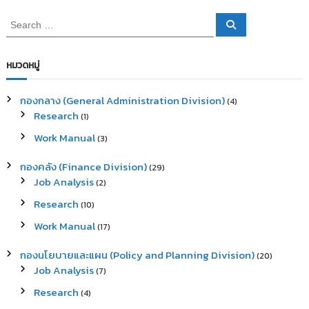
S
S
e
e
a
a
r
c
r
หมวดหมู่
h
c
h
กองกลาง (General Administration Division)
(4)
f
Research
(1)
o
r
Work Manual
(3)
:
กองคลัง (Finance Division)
(29)
Job Analysis
(2)
Research
(10)
Work Manual
(17)
กองนโยบายและแผน (Policy and Planning Division)
(20)
Job Analysis
(7)
Research
(4)