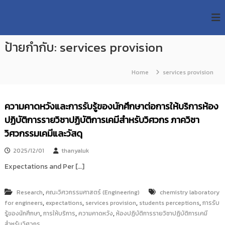
S
R
k
ม
ห
i
M
า
p
U
วิ
ป้ายกำกับ:
services provision
t
T
ท
o
ย
T
c
า
Home
services provision
R
o
ลั
e
ย
n
เ
s
t
ความคาดหวังและการรับรู้ของนักศึกษาต่อการให้บริการห้อง
ท
e
e
ค
ปฏิบัติการรายวิชาปฏิบัติการเคมีสำหรับวิศวกร ภาควิชา
n
a
โ
t
วิศวกรรมเคมีและวัสดุ
น
r
โ
c
ล
2025/12/01
thanyaluk
h
ยี
Expectations and Per […]
ร
R
า
e
ช
,
Research
คณะวิศวกรรมศาสตร์ (Engineering)
chemistry laboratory
p
ม
,
,
,
,
for engineers
expectations
services provision
students perceptions
การรับ
ง
o
,
,
,
รู้ของนักศึกษา
ค
การให้บริการ
ความคาดหวัง
ห้องปฏิบัติการรายวิชาปฏิบัติการเคมี
s
ล
สำหรับวิศวกร