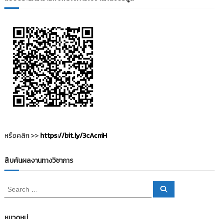
i
ธั
ญ
t
บุ
o
รี
r
y
:
ค
ลั
ง
ข้
อ
มู
หรือคลิก >>
https://bit.ly/3cAcniH
ล
ง
สืบค้นผลงานทางวิชาการ
า
น
S
S
วิ
e
e
a
a
จั
r
c
r
ย
หมวดหมู่