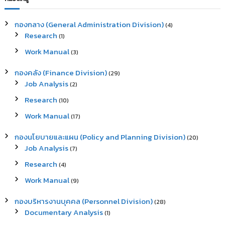
h
c
h
กองกลาง (General Administration Division)
(4)
f
Research
(1)
o
r
Work Manual
(3)
:
กองคลัง (Finance Division)
(29)
Job Analysis
(2)
Research
(10)
Work Manual
(17)
กองนโยบายและแผน (Policy and Planning Division)
(20)
Job Analysis
(7)
Research
(4)
Work Manual
(9)
กองบริหารงานบุคคล (Personnel Division)
(28)
Documentary Analysis
(1)