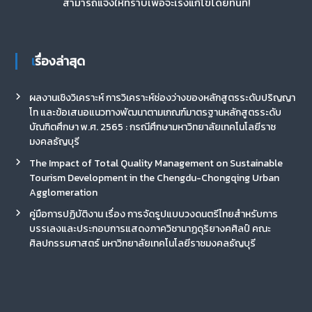
สามารถแจ้งให้ทราบเพื่อจะเร่งแก้ไขโดยทันที!
เรื่องล่าสุด
ผลงานเชิงวิเคราะห์ การวิเคราะห์ช่องว่างของหลักสูตรระดับปริญญา
โท และข้อเสนอแนวทางพัฒนาตามเกณฑ์มาตรฐานหลักสูตรระดับ
บัณฑิตศึกษา พ.ศ. 2565 : กรณีศึกษามหาวิทยาลัยเทคโนโลยีราช
มงคลธัญบุรี
The Impact of Total Quality Management on Sustainable
Tourism Development in the Chengdu-Chongqing Urban
Agglomeration
คู่มือการปฏิบัติงาน เรื่อง การจัดรูปแบบวงดนตรีไทยสำหรับการ
บรรเลงและประกอบการแสดงภาควิชานาฏดุริยางคศิลป์ คณะ
ศิลปกรรมศาสตร์ มหาวิทยาลัยเทคโนโลยีราชมงคลธัญบุรี