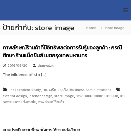
S
R
k
ม
ห
i
M
า
p
U
วิ
ป้ายกำกับ:
store image
t
Home
store image
T
ท
o
ย
T
c
า
R
o
ลั
ภาพลักษณ์ร้านค้าที่มีอิทธิพลต่อการรับรู้ของลูกค้า : กรณี
e
ย
n
ศึกษา ร้านแม็คยีนส์ เขตกรุงเทพมหานคร
เ
s
t
ท
e
e
2016/06/20
thanyaluk
ค
n
a
โ
The influence of sto […]
t
น
r
โ
c
ล
,
Independent Study
คณะบริหารธุรกิจ (Business Administration)
h
ยี
,
,
,
,
exterior design
interior design
store image
การออกแบบตกแต่งภายนอก
การ
ร
R
,
ออกแบบตกแต่งภายใน
ภาพลักษณ์ร้านค้า
า
e
ช
p
ม
ง
o
ค
s
แบบประเมินความพึงพอใจการใช้งานคลังข้อมูล
ล