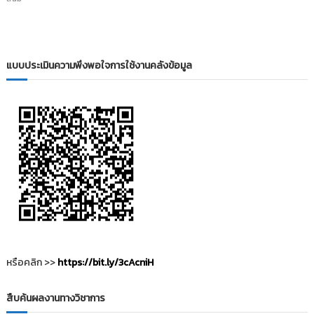
i
ธั
ญ
t
บุ
o
รี
r
แบบประเมินความพึงพอใจการใช้งานคลังข้อมูล
y
:
ค
ลั
ง
ข้
อ
มู
ล
ง
า
น
หรือคลิก >>
https://bit.ly/3cAcniH
วิ
จั
สืบค้นผลงานทางวิชาการ
ย