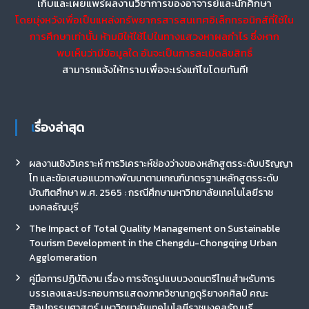
เก็บและเผยแพร่ผลงานวิชาการของอาจารย์และนักศึกษา
โดยมุ่งหวังเพื่อเป็นแหล่งทรัพยากรสารสนเทศอิเล็กทรอนิกส์ที่ใช้ใน
การศึกษาเท่านั้น ห้ามมิให้ใช้ไปในทางแสวงหาผลกำไร ซึ่งหาก
พบเห็นว่ามีข้อมูลใด อันจะเป็นการละเมิดลิขสิทธิ์
สามารถแจ้งให้ทราบเพื่อจะเร่งแก้ไขโดยทันที!
เรื่องล่าสุด
ผลงานเชิงวิเคราะห์ การวิเคราะห์ช่องว่างของหลักสูตรระดับปริญญา
โท และข้อเสนอแนวทางพัฒนาตามเกณฑ์มาตรฐานหลักสูตรระดับ
บัณฑิตศึกษา พ.ศ. 2565 : กรณีศึกษามหาวิทยาลัยเทคโนโลยีราช
มงคลธัญบุรี
The Impact of Total Quality Management on Sustainable
Tourism Development in the Chengdu-Chongqing Urban
Agglomeration
คู่มือการปฏิบัติงาน เรื่อง การจัดรูปแบบวงดนตรีไทยสำหรับการ
บรรเลงและประกอบการแสดงภาควิชานาฏดุริยางคศิลป์ คณะ
ศิลปกรรมศาสตร์ มหาวิทยาลัยเทคโนโลยีราชมงคลธัญบุรี