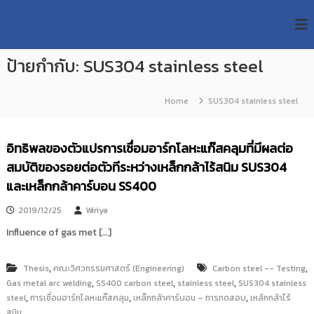
S
R
k
ม
ห
i
M
า
p
U
วิ
ป้ายกำกับ:
SUS304 stainless steel
t
T
ท
o
ย
T
c
า
Home
SUS304 stainless steel
R
o
ลั
e
ย
n
เ
s
t
อิทธิพลของตัวแปรการเชื่อมอาร์กโลหะแก๊สคลุมที่มีผลต่อ
ท
e
e
ค
สมบัติของรอยต่อตัวทีระหว่างเหล็กกล้าไร้สนิม SUS304
n
a
โ
t
และเหล็กกล้าคาร์บอน SS400
น
r
โ
c
ล
2019/12/25
Wiriya
h
ยี
Influence of gas met […]
ร
R
า
e
ช
,
,
Thesis
คณะวิศวกรรมศาสตร์ (Engineering)
Carbon steel -- Testing
p
ม
,
,
,
Gas metal arc welding
SS400 carbon steel
stainless steel
SUS304 stainless
ง
o
,
,
,
steel
ค
การเชื่อมอาร์กโลหะแก๊สคลุม
เหล็กกล้าคาร์บอน – การทดสอบ
เหล้กกล้าไร้
s
ล
สนิม