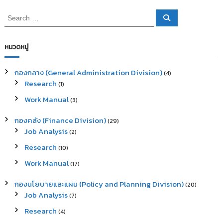
S
S
e
e
a
a
r
c
r
หมวดหมู่
h
c
h
กองกลาง (General Administration Division)
(4)
f
Research
(1)
o
r
Work Manual
(3)
:
กองคลัง (Finance Division)
(29)
Job Analysis
(2)
Research
(10)
Work Manual
(17)
กองนโยบายและแผน (Policy and Planning Division)
(20)
Job Analysis
(7)
Research
(4)