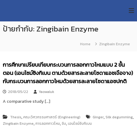
S
R
k
ม
ห
i
M
า
p
U
วิ
ป้ายกำกับ:
Zingibain Enzyme
t
T
ท
o
ย
T
c
า
Home
Zingibain Enzyme
R
o
ลั
e
ย
n
เ
s
t
การศึกษาเปรียบเทียบกระบวนการลอกกาวไหมแบบ 2 ขั้น
ท
e
e
ค
ตอน (เอนไซม์ซิงกิเบน ตามด้วยสารละลายโซดาแอชเจือจาง)
n
a
โ
t
กับกระบวนการลอกกาวไหมด้วยสารละลายโซดาแอชปกติ
น
r
โ
c
ล
2018/05/22
Yaowaluk
h
ยี
A comparative study […]
ร
R
า
e
ช
,
,
,
Thesis
คณะวิศวกรรมศาสตร์ (Engineering)
Ginger
Silk degumming
p
ม
,
,
,
Zingibain Enzyme
การลอกกาวไหม
ขิง
เอนไซม์ซิงกิเบน
ง
o
ค
s
ล