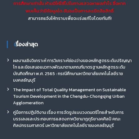
การศึกษาเท่านั้น ห้ามมิให้ใช้ไปในทางแสวงหาผลกำไร ซึ่งหาก
พบเห็นว่ามีข้อมูลใด อันจะเป็นการละเมิดลิขสิทธิ์
สามารถแจ้งให้ทราบเพื่อจะเร่งแก้ไขโดยทันที!
เรื่องล่าสุด
ผลงานเชิงวิเคราะห์ การวิเคราะห์ช่องว่างของหลักสูตรระดับปริญญา
โท และข้อเสนอแนวทางพัฒนาตามเกณฑ์มาตรฐานหลักสูตรระดับ
บัณฑิตศึกษา พ.ศ. 2565 : กรณีศึกษามหาวิทยาลัยเทคโนโลยีราช
มงคลธัญบุรี
The Impact of Total Quality Management on Sustainable
Tourism Development in the Chengdu-Chongqing Urban
Agglomeration
คู่มือการปฏิบัติงาน เรื่อง การจัดรูปแบบวงดนตรีไทยสำหรับการ
บรรเลงและประกอบการแสดงภาควิชานาฏดุริยางคศิลป์ คณะ
ศิลปกรรมศาสตร์ มหาวิทยาลัยเทคโนโลยีราชมงคลธัญบุรี