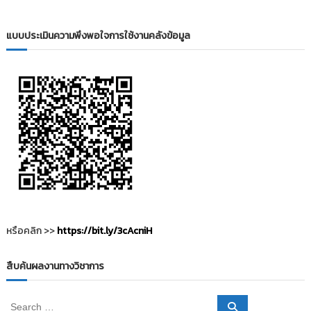
i
ธั
ญ
t
บุ
แบบประเมินความพึงพอใจการใช้งานคลังข้อมูล
o
รี
r
y
:
ค
ลั
ง
ข้
อ
มู
ล
ง
หรือคลิก >>
https://bit.ly/3cAcniH
า
น
สืบค้นผลงานทางวิชาการ
วิ
จั
S
S
ย