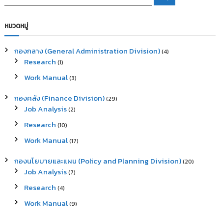
e
e
a
a
r
c
r
หมวดหมู่
h
c
h
กองกลาง (General Administration Division)
(4)
f
Research
(1)
o
r
Work Manual
(3)
:
กองคลัง (Finance Division)
(29)
Job Analysis
(2)
Research
(10)
Work Manual
(17)
กองนโยบายและแผน (Policy and Planning Division)
(20)
Job Analysis
(7)
Research
(4)
Work Manual
(9)