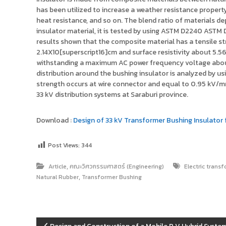
ง
t
has been utilized to increase a weather resistance property
ค
o
heat resistance, and so on. The blend ratio of materials
ล
insulator material, it is tested by using ASTM D2240 AST
r
ธั
results shown that the composite material has a tensile s
y
ญ
2.14X10[superscript16]cm and surface resistivity about 5.56
บุ
:
withstanding a maximum AC power frequency voltage about 1
รี
ค
distribution around the bushing insulator is analyzed by usi
ลั
strength occurs at wire connector and equal to 0.95 kV/mm.
ง
33 kV distribution systems at Saraburi province.
ข้
อ
Download :
Design of 33 kV Transformer Bushing Insulato
มู
ล
Post Views:
344
ง
า
,
Article
คณะวิศวกรรมศาสตร์ (Engineering)
Electric trans
น
,
Natural Rubber
Transformer Bushing
วิ
จั
ย