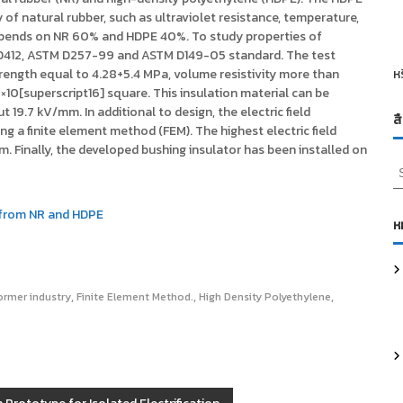
 of natural rubber, such as ultraviolet resistance, temperature,
 depends on NR 60% and HDPE 40%. To study properties of
M D412, ASTM D257-99 and ASTM D149-05 standard. The test
trength equal to 4.28+5.4 MPa, volume resistivity more than
ห
×10[superscript16] square. This insulation material can be
9.7 kV/mm. In additional to design, the electric field
ส
ng a finite element method (FEM). The highest electric field
 Finally, the developed bushing insulator has been installed on
S
e
a
r from NR and HDPE
r
ห
c
h
f
,
,
,
o
former industry
Finite Element Method.
High Density Polyethylene
r
: