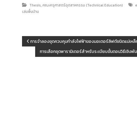
,
Thesis
คณะครุศาสตร์อุตสาหกรรม (Technical Education)
เล่นพื้นบ้าน
แ
การจำลองชุดควบคุมกำลังไฟฟ้าของมอเตอร์ลิฟต์ชนิดแม่เหล็กถ
การเลือกชุดพารามิเตอร์สำหรับระเบียบขั้นตอนวิธีเชิง
น
ะ
แ
น
ว
เ