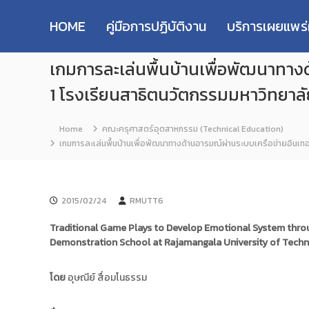
R
S
ม
M
k
ห
HOME
คู่มือการปฏิบัติงาน
บริการเผยแพร
i
า
U
p
วิ
T
เกมการละเล่นพื้นบ้านเพื่อพัฒนาทางด
t
ท
T
o
ย
R
1 โรงเรียนสาธิตนวัตกรรมมหาวิทยาล
c
า
e
o
ลั
s
n
ย
Home
คณะครุศาสตร์อุตสาหกรรม (Technical Education)
e
t
เ
เกมการละเล่นพื้นบ้านเพื่อพัฒนาทางด้านอารมณ์ผ่านระบบเครือข่ายอินเทอ
e
ท
a
n
ค
r
t
โ
c
น
2015/02/24
RMUTT6
h
โ
R
ล
Traditional Game Plays to Develop Emotional System throug
e
ยี
Demonstration School at Rajamangala University of Tech
p
ร
า
o
โดย
อุษณีย์ สื่อมโนธรรม
ช
s
ม
i