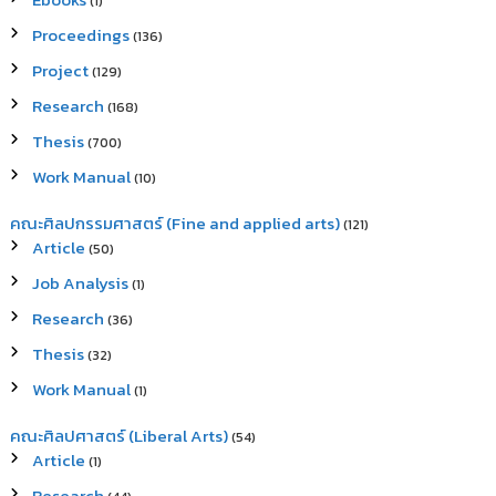
(1)
Proceedings
(136)
Project
(129)
Research
(168)
Thesis
(700)
Work Manual
(10)
คณะศิลปกรรมศาสตร์ (Fine and applied arts)
(121)
Article
(50)
Job Analysis
(1)
Research
(36)
Thesis
(32)
Work Manual
(1)
คณะศิลปศาสตร์ (Liberal Arts)
(54)
Article
(1)
Research