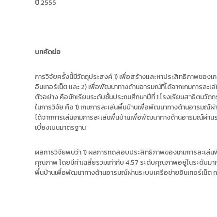
ง
ปี
2555
t
ค
o
ล
r
ธั
y
ญ
บทคัดย่อ
บุ
:
รี
ค
ลั
การวิจัยครั้งนี้มีวัตถุประสงค์ 1) เพื่อสร้างและหาประสิทธิภาพขอ
อินเทอร์เน็ต และ 2) เพื่อพัฒนาทางด้านอารมณ์ที่ได้จากเกมการละเล่
ง
ตัวอย่าง คือนักเรียนระดับชั้นประถมศึกษาปีที่ 1 โรงเรียนสาธิตนวั
ข้
ในการวิจัย คือ 1) เกมการละเล่นพื้นบ้านเพื่อพัฒนาทางด้านอารมณ์ผ
อ
ได้จากการเล่นเกมการละเล่นพื้นบ้านเพื่อพัฒนาทางด้านอารมณ์ผ่านระบบเ
มู
เบี่ยงเบนมาตรฐาน
ล
ง
ผลการวิจัยพบว่า 1) ผลการทดสอบประสิทธิภาพของเกมการละเล่นพื้น
า
คุณภาพ โดยมีค่าเฉลี่ยรวมเท่ากับ 4.57 ระดับคุณภาพอยู่ในระดับมา
น
พื้นบ้านเพื่อพัฒนาทางด้านอารมณ์ผ่านระบบเครือข่ายอินเทอร์เน็ต 
วิ
จั
ย