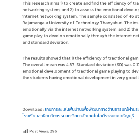
This research aims 1) to create and find the efficiency of t
networking system, and 2) to assess the emotional develo
internet networking system. The sample consisted of 46 st
Rajamangala University of Technology Thanyaburi. The inst
emotionally via the internet networking system, and 2) th
game play to develop emotionally through the internet net
and standard deviation.
The results showed that 1) the efficiency of traditional g
The overall mean was 4.57. Standard deviation (SD) was 0.1
emotional development of traditional game playing to dev
the students having emotional development in very good l
Download :
เกมการละเล่นพื้นบ้านเพื่อพัฒนาทางด้านอารมณ์ผ่านระบ
โรงเรียนสาธิตนวัตกรรมมหาวิทยาลัยเทคโนโลยีราชมงคลธัญบุรี
Post Views:
296