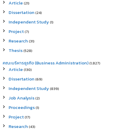
Article
(21)
Dissertation
(24)
Independent Study
(1)
Project
(7)
Research
(31)
Thesis
(528)
คณะบริหารธุรกิจ (Business Administration)
(1,827)
Article
(130)
Dissertation
(69)
Independent Study
(839)
Job Analysis
(2)
Proceedings
(1)
Project
(17)
Research
(43)