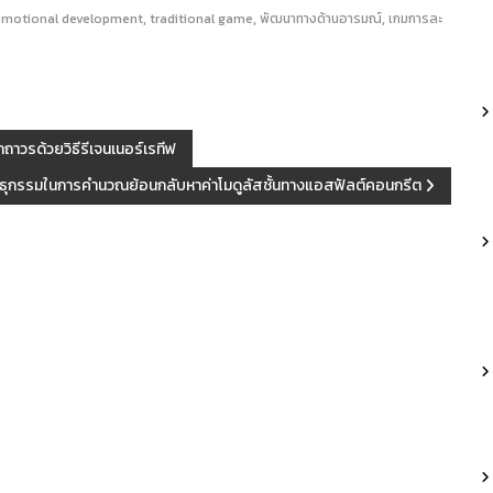
,
,
,
emotional development
traditional game
พัฒนาทางด้านอารมณ์
เกมการละ
าวรด้วยวิธีรีเจนเนอร์เรทีฟ
พันธุกรรมในการคำนวณย้อนกลับหาค่าโมดูลัสชั้นทางแอสฟัลต์คอนกรีต