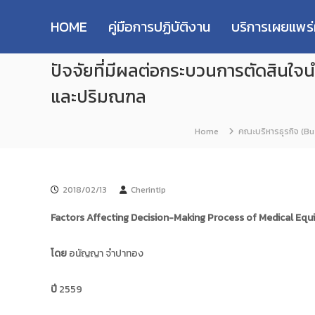
R
S
ม
M
k
ห
HOME
คู่มือการปฏิบัติงาน
บริการเผยแพร
i
า
U
p
วิ
T
ปัจจัยที่มีผลต่อกระบวนการตัดสินใ
t
ท
T
o
ย
R
และปริมณฑล
c
า
e
o
ลั
s
n
ย
Home
คณะบริหารธุรกิจ (Bu
e
t
เ
e
ท
a
n
ค
r
t
โ
c
2018/02/13
Cherintip
น
h
โ
Factors Affecting Decision-Making Process of Medical Eq
R
ล
e
ยี
โดย
อนัญญา จำปาทอง
p
ร
า
o
ช
ปี
2559
s
ม
i