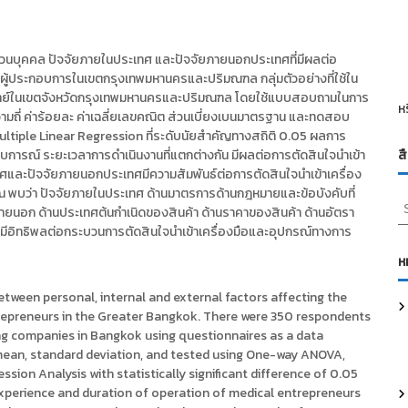
จัยส่วนบุคคล ปัจจัยภายในประเทศ และปัจจัยภายนอกประเทศที่มีผลต่อ
ู้ประกอบการในเขตกรุงเทพมหานครและปริมณฑล กลุ่มตัวอย่างที่ใช้ใน
รแพทย์ในเขตจังหวัดกรุงเทพมหานครและปริมณฑล โดยใช้แบบสอบถามในการ
ห
ค่าความถี่ ค่าร้อยละ ค่าเฉลี่ยเลขคณิต ส่วนเบี่ยงเบนมาตรฐาน และทดสอบ
tiple Linear Regression ที่ระดับนัยสำคัญทางสถิติ 0.05 ผลการ
การณ์ ระยะเวลาการดำเนินงานที่แตกต่างกัน มีผลต่อการตัดสินใจนำเข้า
ส
ศและปัจจัยภายนอกประเทศมีความสัมพันธ์ต่อการตัดสินใจนำเข้าเครื่อง
พบว่า ปัจจัยภายในประเทศ ด้านมาตรการด้านกฎหมายและข้อบังคับที่
S
ภายนอก ด้านประเทศต้นกำเนิดของสินค้า ด้านราคาของสินค้า ด้านอัตรา
e
อิทธิพลต่อกระบวนการตัดสินใจนำเข้าเครื่องมือและอุปกรณ์ทางการ
a
r
ห
c
h
etween personal, internal and external factors affecting the
f
repreneurs in the Greater Bangkok. There were 350 respondents
o
ng companies in Bangkok using questionnaires as a data
r
 mean, standard deviation, and tested using One-way ANOVA,
:
sion Analysis with statistically significant difference of 0.05
 experience and duration of operation of medical entrepreneurs