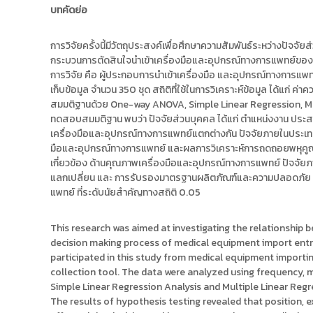
ง
t
บทคัดย่อ
ค
o
ล
r
การวิจัยครั้งนี้มีวัตถุประสงค์เพื่อศึกษาความสัมพันธ์ระหว่างปัจ
ธั
y
กระบวนการตัดสินใจนำเข้าเครื่องมือและอุปกรณ์ทางการแพทย์ของผ
ญ
การวิจัย คือ ผู้ประกอบการนำเข้าเครื่องมือ และอุปกรณ์ทางกา
บุ
:
เก็บข้อมูล จำนวน 350 ชุด สถิติที่ใช้ในการวิเคราะห์ข้อมูล ได้แก่ 
รี
ค
สมมติฐานด้วย One-way ANOVA, Simple Linear Regression, Mul
ลั
ทดสอบสมมติฐาน พบว่า ปัจจัยส่วนบุคคล ได้แก่ ตำแหน่งงาน ประสบ
ง
เครื่องมือและอุปกรณ์ทางการแพทย์แตกต่างกัน ปัจจัยภายในประเท
ข้
มือและอุปกรณ์ทางการแพทย์ และผลการวิเคราะห์การถดถอยพหุคูณ 
อ
เกี่ยวข้อง ด้านคุณภาพเครื่องมือและอุปกรณ์ทางการแพทย์ ปัจจัย
มู
แลกเปลี่ยน และ การรับรองมาตรฐานผลิตภัณฑ์และความปลอดภัย มี
แพทย์ ที่ระดับนัยสำคัญทางสถิติ 0.05
ล
ง
า
This research was aimed at investigating the relationship b
decision making process of medical equipment import ent
น
participated in this study from medical equipment importi
วิ
collection tool. The data were analyzed using frequency,
จั
Simple Linear Regression Analysis and Multiple Linear Regres
ย
The results of hypothesis testing revealed that position,