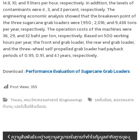
14.8, 10, and 11 liters per hour, respectively. In addition, the levels of
contaminants were 4 , 3, and 3 percent, respectively. The
engineering economic analysis showed that the breakeven point of
the three sugarcane grab loaders were 1,950 ; 2,016; and 9,438 tons
per year, respectively. The operation costs of the machines were
36, 29, and 32 baht per ton, respectively. Based on 500 working
hours per year, the front end grab loader, the rear end grab loader,
and the three-wheel self propelled grab loader had payback
periods of 0.95, 0.91, and 4.1 years, respectively.
Download :
Performance Evaluation of Sugarcane Grab Loaders
Post Views:
355
,
,
Thesis
คณะวิศวกรรมศาสตร์ (Engineering)
รถคีบอ้อย
สมรรถนะการ
,
ทำงาน
เปอร์เซ็นต์สิ่งเจือปน
แ
ความสัมพันธ์ระหว่างความสามารถในการทำกำไรกับมูลค่ากิจการของ