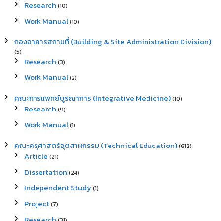
Research
(10)
Work Manual
(10)
กองอาคารสถานที่ (Building & Site Administration Division)
(5)
Research
(3)
Work Manual
(2)
คณะการแพทย์บูรณาการ (Integrative Medicine)
(10)
Research
(9)
Work Manual
(1)
คณะครุศาสตร์อุตสาหกรรม (Technical Education)
(612)
Article
(21)
Dissertation
(24)
Independent Study
(1)
Project
(7)
Research
(31)