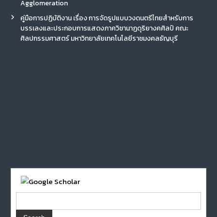
Agglomeration
คู่มือการปฏิบัติงาน เรื่อง การจัดรูปแบบวงดนตรีไทยสำหรับการ
บรรเลงและประกอบการแสดงภาควิชานาฏดุริยางคศิลป์ คณะ
ศิลปกรรมศาสตร์ มหาวิทยาลัยเทคโนโลยีราชมงคลธัญบุรี