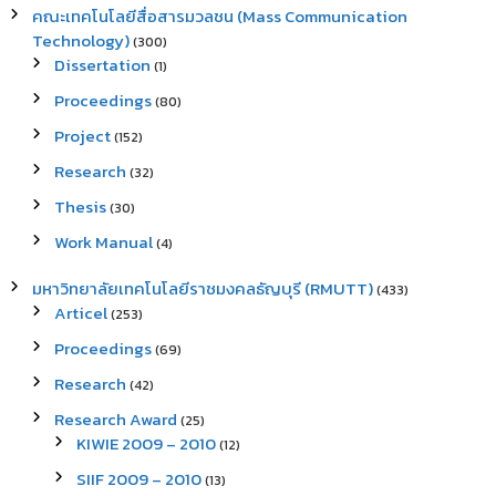
คณะเทคโนโลยีสื่อสารมวลชน (Mass Communication
Technology)
(300)
Dissertation
(1)
Proceedings
(80)
Project
(152)
Research
(32)
Thesis
(30)
Work Manual
(4)
มหาวิทยาลัยเทคโนโลยีราชมงคลธัญบุรี (RMUTT)
(433)
Articel
(253)
Proceedings
(69)
Research
(42)
Research Award
(25)
KIWIE 2009 – 2010
(12)
SIIF 2009 – 2010
(13)