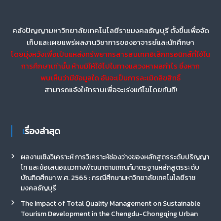
คลังปัญญามหาวิทยาลัยเทคโนโลยีราชมงคลธัญบุรี ตั้งขึ้นเพื่อจัด
เก็บและเผยแพร่ผลงานวิชาการของอาจารย์และนักศึกษา
โดยมุ่งหวังเพื่อเป็นแหล่งทรัพยากรสารสนเทศอิเล็กทรอนิกส์ที่ใช้ใน
การศึกษาเท่านั้น ห้ามมิให้ใช้ไปในทางแสวงหาผลกำไร ซึ่งหาก
พบเห็นว่ามีข้อมูลใด อันจะเป็นการละเมิดลิขสิทธิ์
สามารถแจ้งให้ทราบเพื่อจะเร่งแก้ไขโดยทันที!
เรื่องล่าสุด
ผลงานเชิงวิเคราะห์ การวิเคราะห์ช่องว่างของหลักสูตรระดับปริญญา
โท และข้อเสนอแนวทางพัฒนาตามเกณฑ์มาตรฐานหลักสูตรระดับ
บัณฑิตศึกษา พ.ศ. 2565 : กรณีศึกษามหาวิทยาลัยเทคโนโลยีราช
มงคลธัญบุรี
The Impact of Total Quality Management on Sustainable
Tourism Development in the Chengdu-Chongqing Urban