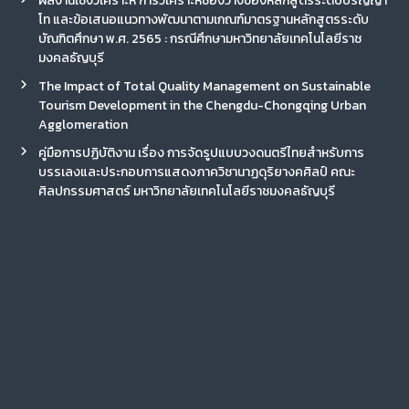
ผลงานเชิงวิเคราะห์ การวิเคราะห์ช่องว่างของหลักสูตรระดับปริญญา
โท และข้อเสนอแนวทางพัฒนาตามเกณฑ์มาตรฐานหลักสูตรระดับ
บัณฑิตศึกษา พ.ศ. 2565 : กรณีศึกษามหาวิทยาลัยเทคโนโลยีราช
มงคลธัญบุรี
The Impact of Total Quality Management on Sustainable
Tourism Development in the Chengdu-Chongqing Urban
Agglomeration
คู่มือการปฏิบัติงาน เรื่อง การจัดรูปแบบวงดนตรีไทยสำหรับการ
บรรเลงและประกอบการแสดงภาควิชานาฏดุริยางคศิลป์ คณะ
ศิลปกรรมศาสตร์ มหาวิทยาลัยเทคโนโลยีราชมงคลธัญบุรี