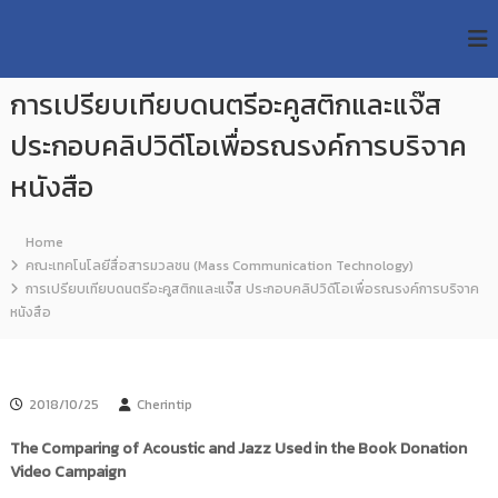
S
R
k
ม
ห
i
M
า
p
U
วิ
การเปรียบเทียบดนตรีอะคูสติกและแจ๊ส
t
T
ท
o
ย
ประกอบคลิปวิดีโอเพื่อรณรงค์การบริจาค
T
c
า
R
o
ลั
หนังสือ
e
ย
n
เ
s
t
ท
e
Home
e
ค
n
คณะเทคโนโลยีสื่อสารมวลชน (Mass Communication Technology)
a
โ
t
การเปรียบเทียบดนตรีอะคูสติกและแจ๊ส ประกอบคลิปวิดีโอเพื่อรณรงค์การบริจาค
น
r
หนังสือ
โ
c
ล
h
ยี
ร
R
า
e
2018/10/25
Cherintip
ช
p
ม
The Comparing of Acoustic and Jazz Used in the Book Donation
ง
o
Video Campaign
ค
s
ล