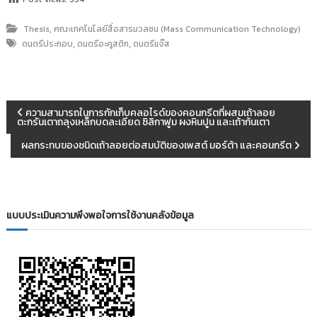
,
Thesis
คณะเทคโนโลยีสื่อสารมวลชน (Mass Communication Technology)
,
,
ดนตรีประกอบ
ดนตรีอะคูสติก
ดนตรีแจ๊ส
แ
ความสามารถในการกักเก็บคลอไรด์ของคอนกรีตที่ผสมเถ้าลอย
ตะกรันเตาถลุงเหล็กบดละเอียด ซิลิกาฟูม ผงหินปูน และเถ้าก้นเตา
น
ผลกระทบของชนิดเถ้าลอยต่อสมบัติของเพสต์ มอร์ต้า และคอนกรีต
ะ
แ
แบบประเมินความพึงพอใจการใช้งานคลังข้อมูล
น
ว
เ