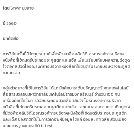
i
ธั
โดย
โสฬส มุขลาย
ญ
t
บุ
o
รี
ปี
2560
r
y
บทคัดย่อ
:
ค
การวิจัยครั้งนี้มีวัตถุประสงค์เพื่อพัฒนาสื่อคลิปวิดีโอรณรงค์การบริจาค
ลั
หนังสือที่ใช้ดนตรีประกอบอะคูสติก และแจ๊ส เพื่อเปรียบเทียบผลความดึงดูด
ง
ใจต่อคลิปวิดีโอรณรงค์การบริจาคหนังสือที่ใช้ดนตรีประกอบระหว่างอะคูสติ
ข้
ก และแจ๊ส
อ
มู
กลุ่มตัวอย่างที่ใช้ในการวิจัย ได้แก่ นักศึกษาระดับปริญญาตรี คณะเทคโนโลยี
ล
สื่อสารมวลชนมหาวิทยาลัยเทคโนโลยีราชมงคลธัญบุรี จำนวน 100 คน
ง
เครื่องมือที่ใช้ ในการวิจัยประกอบด้วยสื่อคลิปวิดีโอรณรงค์การบริจาค
า
หนังสือที่ใช้ดนตรีประกอบอะคูสติก และแจ๊ส และแบบสอบถามความดึงดูดใจ
น
ที่มีต่อสื่อคลิปวิดีโอรณรงค์การบริจาคหนังสือที่ใช้ดนตรีประกอบอะคูสติก
วิ
และแจ๊ส ข้อสถิติที่ใช้ในการวิเคราะห์ข้อมูล ได้แก่ ร้อยละ ค่าเฉลี่ย ส่วนเบี่ยง
เบนมาตรฐานและสถิติ t-test
จั
ย