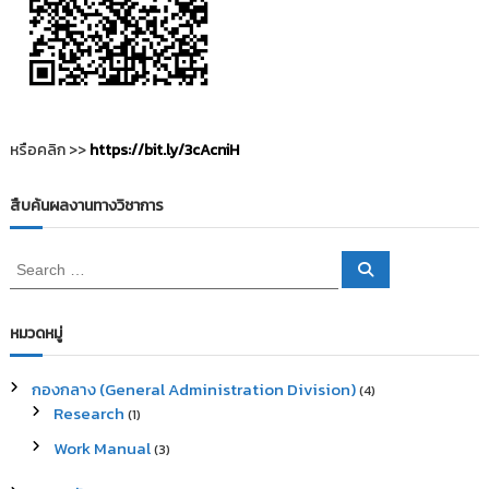
รื่
อ
ง
หรือคลิก >>
https://bit.ly/3cAcniH
สืบค้นผลงานทางวิชาการ
S
S
e
e
a
a
r
c
r
หมวดหมู่
h
c
h
กองกลาง (General Administration Division)
(4)
f
Research
(1)
o
r
Work Manual
(3)
: