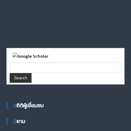
สถิติผู้เยี่ยมชม
นิยาม