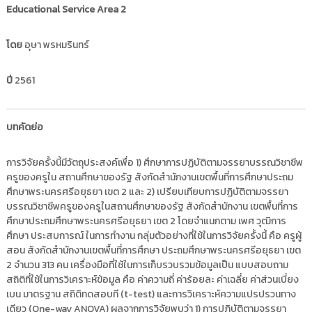
i
Educational Service Area 2
ธั
ญ
t
บุ
o
โดย
อุษา พรหมรินทร์
รี
r
y
ปี
2561
:
ค
ลั
บทคัดย่อ
ง
ข้
การวิจัยครั้งนี้มีวัตถุประสงค์เพื่อ 1) ศึกษาการปฏิบัติตามจรรยาบรรณวิชาชีพ
อ
ครูของครูใน สถานศึกษาของรัฐ สังกัดสำนักงานเขตพื้นที่การศึกษาประถม
ศึกษาพระนครศรีอยุธยา เขต 2 และ 2) เปรียบเทียบการปฏิบัติตามจรรยา
มู
บรรณวิชาชีพครูของครูในสถานศึกษาของรัฐ สังกัดสำนักงาน เขตพื้นที่การ
ล
ศึกษาประถมศึกษาพระนครศรีอยุธยา เขต 2 โดยจำแนกตาม เพศ วุฒิการ
ง
ศึกษา ประสบการณ์ ในการทำงาน กลุ่มตัวอย่างที่ใช้ในการวิจัยครั้งนี้ คือ ครูผู้
า
สอน สังกัดสำนักงานเขตพื้นที่การศึกษา ประถมศึกษาพระนครศรีอยุธยา เขต
น
2 จำนวน 313 คน เครื่องมือที่ใช้ในการเก็บรวบรวมข้อมูลเป็น แบบสอบถาม
วิ
สถิติที่ใช้ในการวิเคราะห์ข้อมูล คือ ค่าความถี่ ค่าร้อยละ ค่าเฉลี่ย ค่าส่วนเบี่ยง
จั
เบน มาตรฐาน สถิติทดสอบที (t-test) และการวิเคราะห์ความแปรปรวนทาง
เดียว (One-way ANOVA) ผลจากการวิจัยพบว่า 1) การปฏิบัติตามจรรยา
ย