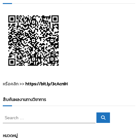
ว
เ
รื่
อ
ง
หรือคลิก >>
https://bit.ly/3cAcniH
สืบค้นผลงานทางวิชาการ
S
S
e
e
a
a
r
c
r
หมวดหมู่
h