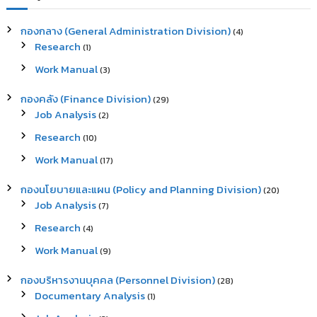
c
h
กองกลาง (General Administration Division)
(4)
f
Research
(1)
o
r
Work Manual
(3)
:
กองคลัง (Finance Division)
(29)
Job Analysis
(2)
Research
(10)
Work Manual
(17)
กองนโยบายและแผน (Policy and Planning Division)
(20)
Job Analysis
(7)
Research
(4)
Work Manual
(9)
กองบริหารงานบุคคล (Personnel Division)
(28)
Documentary Analysis
(1)