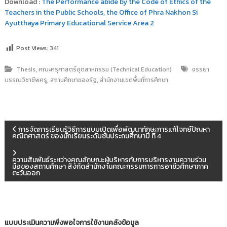
Download :
The Performance abide by the Code of Ethics of the
Teachers in the Public Schools, the Office of Phra Nakhon Si
Ayutthaya Primary Educational Service Area 2
Post Views:
341
,
Thesis
คณะครุศาสตร์อุตสาหกรรม (Technical Education)
จรรยา
,
,
บรรณวิชาชีพครู
สถานศึกษาของรัฐ
สำนักงานเขตพื้นที่การศึกษา
แ
การจัดการเรียนรู้วิธีการแบบเปิดเพื่อพัฒนาทักษะการแก้โจทย์ปัญหา
คณิตศาสตร์ ของนักเรียนระดับชั้นประถมศึกษาปี ที่ 4
น
ความสัมพันธ์ระหว่างคุณลักษณะผู้บริหารกับการบริหารงานความร่วม
มือของสถานศึกษา สังกัดสำนักงานคณะกรรมการการอาชีวศึกษาภาค
ะ
ตะวันออก
แ
น
แบบประเมินความพึงพอใจการใช้งานคลังข้อมูล