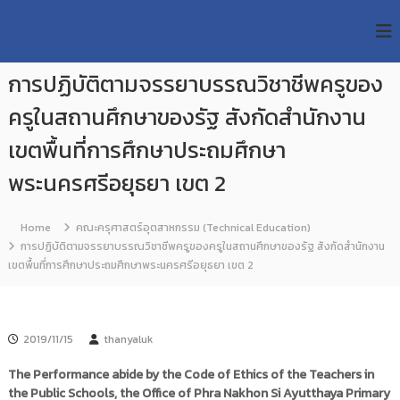
S
R
k
ม
ห
i
M
า
p
U
วิ
การปฏิบัติตามจรรยาบรรณวิชาชีพครูของ
t
T
ท
o
ย
ครูในสถานศึกษาของรัฐ สังกัดสำนักงาน
T
c
า
R
o
ลั
เขตพื้นที่การศึกษาประถมศึกษา
e
ย
n
เ
พระนครศรีอยุธยา เขต 2
s
t
ท
e
e
ค
n
a
โ
Home
คณะครุศาสตร์อุตสาหกรรม (Technical Education)
t
น
r
การปฏิบัติตามจรรยาบรรณวิชาชีพครูของครูในสถานศึกษาของรัฐ สังกัดสำนักงาน
โ
c
เขตพื้นที่การศึกษาประถมศึกษาพระนครศรีอยุธยา เขต 2
ล
h
ยี
ร
R
า
e
ช
2019/11/15
thanyaluk
p
ม
ง
o
The Performance abide by the Code of Ethics of the Teachers in
ค
s
the Public Schools, the Office of Phra Nakhon Si Ayutthaya Primary
ล