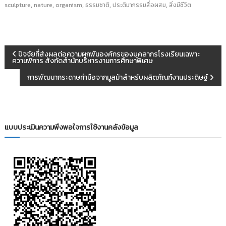
,
,
,
,
,
sculpture
nature
organism
ธรรมชาติ
ประติมากรรมสื่อผสม
สิ่งมีชีวิต
แ
ปัจจัยที่ส่งผลต่อความผูกพันองค์กรของบุคลากรโรงเรียนเฉพาะ
ความพิการ สังกัดสำนักบริหารงานการศึกษาพิเศษ
น
การพัฒนากระดาษทำมือจากมูลม้าสำหรับผลิตภัณฑ์งานประดิษฐ์
ะ
แ
แบบประเมินความพึงพอใจการใช้งานคลังข้อมูล
น
ว
เ
รื่