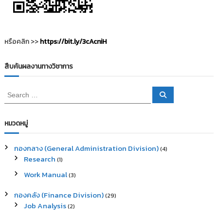
อ
ง
หรือคลิก >>
https://bit.ly/3cAcniH
สืบค้นผลงานทางวิชาการ
S
S
e
e
a
a
r
c
r
หมวดหมู่
h
c
h
กองกลาง (General Administration Division)
(4)
f
Research
(1)
o
r
Work Manual
(3)
:
กองคลัง (Finance Division)
(29)
Job Analysis
(2)