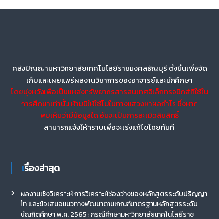
คลังปัญญามหาวิทยาลัยเทคโนโลยีราชมงคลธัญบุรี ตั้งขึ้นเพื่อจัด
เก็บและเผยแพร่ผลงานวิชาการของอาจารย์และนักศึกษา
โดยมุ่งหวังเพื่อเป็นแหล่งทรัพยากรสารสนเทศอิเล็กทรอนิกส์ที่ใช้ใน
การศึกษาเท่านั้น ห้ามมิให้ใช้ไปในทางแสวงหาผลกำไร ซึ่งหาก
พบเห็นว่ามีข้อมูลใด อันจะเป็นการละเมิดลิขสิทธิ์
สามารถแจ้งให้ทราบเพื่อจะเร่งแก้ไขโดยทันที!
เรื่องล่าสุด
ผลงานเชิงวิเคราะห์ การวิเคราะห์ช่องว่างของหลักสูตรระดับปริญญา
โท และข้อเสนอแนวทางพัฒนาตามเกณฑ์มาตรฐานหลักสูตรระดับ
บัณฑิตศึกษา พ.ศ. 2565 : กรณีศึกษามหาวิทยาลัยเทคโนโลยีราช