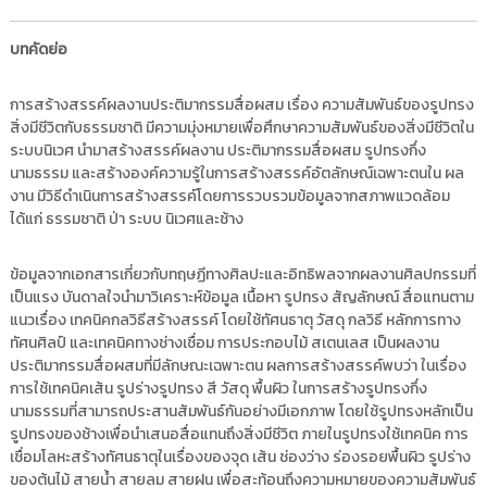
i
ธั
ญ
t
บทคัดย่อ
บุ
o
รี
r
การสร้างสรรค์ผลงานประติมากรรมสื่อผสม เรื่อง ความสัมพันธ์ของรูปทรง
y
สิ่งมีชีวิตกับธรรมชาติ มีความมุ่งหมายเพื่อศึกษาความสัมพันธ์ของสิ่งมีชีวิตใน
:
ระบบนิเวศ นำมาสร้างสรรค์ผลงาน ประติมากรรมสื่อผสม รูปทรงกึ่ง
ค
นามธรรม และสร้างองค์ความรู้ในการสร้างสรรค์อัตลักษณ์เฉพาะตนใน ผล
งาน มีวิธีดำเนินการสร้างสรรค์โดยการรวบรวมข้อมูลจากสภาพแวดล้อม
ลั
ได้แก่ ธรรมชาติ ป่า ระบบ นิเวศและช้าง
ง
ข้
ข้อมูลจากเอกสารเกี่ยวกับทฤษฏีทางศิลปะและอิทธิพลจากผลงานศิลปกรรมที่
อ
เป็นแรง บันดาลใจนำมาวิเคราะห์ข้อมูล เนื้อหา รูปทรง สัญลักษณ์ สื่อแทนตาม
มู
แนวเรื่อง เทคนิคกลวิธีสร้างสรรค์ โดยใช้ทัศนธาตุ วัสดุ กลวิธี หลักการทาง
ล
ทัศนศิลป์ และเทคนิคทางช่างเชื่อม การประกอบไม้ สเตนเลส เป็นผลงาน
ง
ประติมากรรมสื่อผสมที่มีลักษณะเฉพาะตน ผลการสร้างสรรค์พบว่า ในเรื่อง
า
การใช้เทคนิคเส้น รูปร่างรูปทรง สี วัสดุ พื้นผิว ในการสร้างรูปทรงกึ่ง
น
นามธรรมที่สามารถประสานสัมพันธ์กันอย่างมีเอกภาพ โดยใช้รูปทรงหลักเป็น
วิ
รูปทรงของช้างเพื่อนำเสนอสื่อแทนถึงสิ่งมีชีวิต ภายในรูปทรงใช้เทคนิค การ
เชื่อมโลหะสร้างทัศนธาตุในเรื่องของจุด เส้น ช่องว่าง ร่องรอยพื้นผิว รูปร่าง
จั
ของต้นไม้ สายน้ำ สายลม สายฝน เพื่อสะท้อนถึงความหมายของความสัมพันธ์
ย