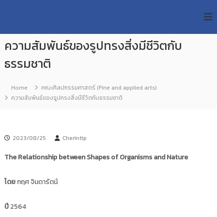
S
R
k
ม
ห
i
M
า
p
U
วิ
ความสัมพันธ์ของรูปทรงสิ่งมีชีวิตกับ
t
T
ท
o
ย
ธรรมชาติ
T
c
า
R
o
ลั
e
ย
n
Home
คณะศิลปกรรมศาสตร์ (Fine and applied arts)
เ
s
t
ความสัมพันธ์ของรูปทรงสิ่งมีชีวิตกับธรรมชาติ
ท
e
e
ค
n
a
โ
t
น
r
โ
2023/08/25
Cherintip
c
ล
h
ยี
The Relationship between Shapes of Organisms and Nature
ร
R
า
e
ช
โดย
กฤศ จินดารัตน์
p
ม
ง
o
ปี
ค
2564
s
ล