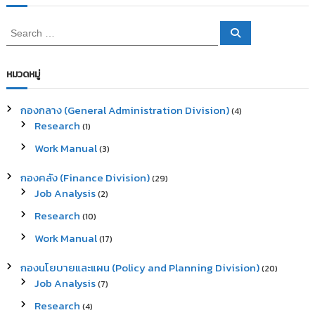
S
S
e
e
a
a
r
c
r
หมวดหมู่
h
c
h
กองกลาง (General Administration Division)
(4)
f
Research
(1)
o
r
Work Manual
(3)
:
กองคลัง (Finance Division)
(29)
Job Analysis
(2)
Research
(10)
Work Manual
(17)
กองนโยบายและแผน (Policy and Planning Division)
(20)
Job Analysis
(7)
Research
(4)