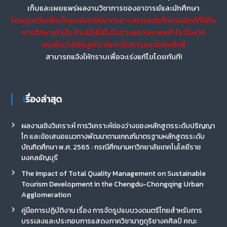
เก็บและเผยแพร่ผลงานวิชาการของอาจารย์และนักศึกษา
โดยมุ่งหวังเพื่อเป็นแหล่งทรัพยากรสารสนเทศอิเล็กทรอนิกส์ที่ใช้ใน
การศึกษาเท่านั้น ห้ามมิให้ใช้ไปในทางแสวงหาผลกำไร ซึ่งหาก
พบเห็นว่ามีข้อมูลใด อันจะเป็นการละเมิดลิขสิทธิ์
สามารถแจ้งให้ทราบเพื่อจะเร่งแก้ไขโดยทันที!
เรื่องล่าสุด
ผลงานเชิงวิเคราะห์ การวิเคราะห์ช่องว่างของหลักสูตรระดับปริญญา
โท และข้อเสนอแนวทางพัฒนาตามเกณฑ์มาตรฐานหลักสูตรระดับ
บัณฑิตศึกษา พ.ศ. 2565 : กรณีศึกษามหาวิทยาลัยเทคโนโลยีราช
มงคลธัญบุรี
The Impact of Total Quality Management on Sustainable
Tourism Development in the Chengdu-Chongqing Urban
Agglomeration
คู่มือการปฏิบัติงาน เรื่อง การจัดรูปแบบวงดนตรีไทยสำหรับการ
บรรเลงและประกอบการแสดงภาควิชานาฏดุริยางคศิลป์ คณะ