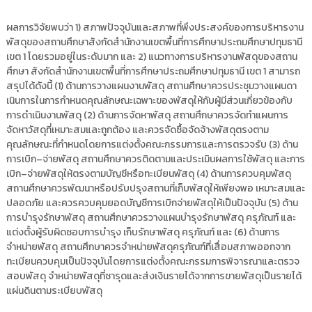
ผลการวิจัยพบว่า 1) สภาพปัจจุบันและสภาพที่พึงประสงค์ของการบริหารงาน
พัสดุของสถานศึกษาสังกัดสำนักงานเขตพื้นที่การศึกษาประถมศึกษาปทุมธานี
เขต 1 โดยรวมอยู่ในระดับมาก และ 2) แนวทางการบริหารงานพัสดุของสถาน
ศึกษา สังกัดสำนักงานเขตพื้นที่การศึกษาประถมศึกษาปทุมธานี เขต 1 สามารถ
สรุปได้ดังนี้ (1) ด้านการวางแผนงานพัสดุ สถานศึกษาควรประชุมวางแผนดา
เนินการในการกำหนดคุณลักษณะเฉพาะของพัสดุให้กับผู้มีส่วนเกี่ยวข้องกับ
การดำเนินงานพัสดุ (2) ด้านการจัดหาพัสดุ สถานศึกษาควรจัดทำแผนการ
จัดหาวัสดุที่เหมาะสมและถูกต้อง และควรจัดซื้อจัดจ้างพัสดุตรงตาม
คุณลักษณะที่กำหนดโดยการแต่งตั้งคณะกรรมการและการตรวจรับ (3) ด้าน
การเบิก–จ่ายพัสดุ สถานศึกษาควรติดตามและประเมินผลการใช้พัสดุ และการ
เบิก–จ่ายพัสดุให้ตรงตามบัญชีหรือทะเบียนพัสดุ (4) ด้านการควบคุมพัสดุ
สถานศึกษาควรพัฒนาหรือปรับปรุงสถานที่เก็บพัสดุให้เพียงพอ เหมาะสมและ
ปลอดภัย และควรควบคุมยอดบัญชีการเบิกจ่ายพัสดุให้เป็นปัจจุบัน (5) ด้าน
การบำรุงรักษาพัสดุ สถานศึกษาควรวางแผนบำรุงรักษาพัสดุ ครุภัณฑ์ และ
แต่งตั้งผู้รับผิดชอบการบำรุง เก็บรักษาพัสดุ ครุภัณฑ์ และ (6) ด้านการ
จำหน่ายพัสดุ สถานศึกษาควรจำหน่ายพัสดุครุภัณฑ์ที่เสื่อมสภาพออกจาก
ทะเบียนควบคุมเป็นปัจจุบันโดยการแต่งตั้งคณะกรรมการพิจารณาและตรวจ
สอบพัสดุ จำหน่ายพัสดุที่ชารุดและส่งเงินรายได้จากการขายพัสดุเป็นรายได้
แผ่นดินตามระเบียบพัสดุ