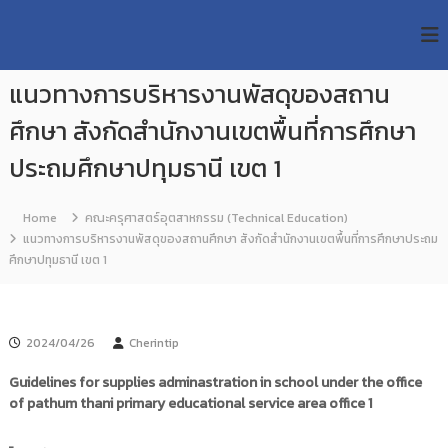
S
R
k
ม
ห
i
M
า
p
U
วิ
แนวทางการบริหารงานพัสดุของสถาน
t
T
ท
o
ย
ศึกษา สังกัดสำนักงานเขตพื้นที่การศึกษา
T
c
า
R
o
ลั
ประถมศึกษาปทุมธานี เขต 1
e
ย
n
เ
s
t
ท
e
Home
คณะครุศาสตร์อุตสาหกรรม (Technical Education)
e
ค
n
แนวทางการบริหารงานพัสดุของสถานศึกษา สังกัดสำนักงานเขตพื้นที่การศึกษาประถม
a
โ
t
ศึกษาปทุมธานี เขต 1
น
r
โ
c
ล
h
ยี
ร
R
2024/04/26
Cherintip
า
e
ช
Guidelines for supplies adminastration in school under the office
p
ม
of pathum thani primary educational service area office 1
ง
o
ค
s
ล