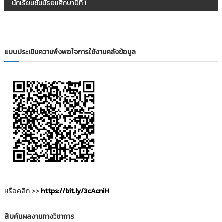
ะ
นักเรียนชั้นมัธยมศึกษาปีที่ 1
แ
น
แบบประเมินความพึงพอใจการใช้งานคลังข้อมูล
ว
เ
รื่
อ
ง
หรือคลิก >>
https://bit.ly/3cAcniH
สืบค้นผลงานทางวิชาการ