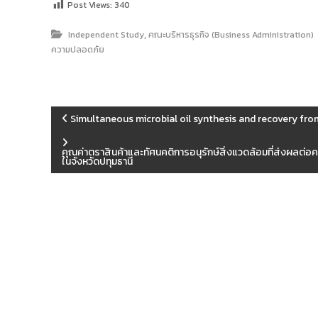
Post Views:
340
,
Independent Study
คณะบริหารธุรกิจ (Business Administration)
ความปลอดภัย
แ
Simultaneous microbial oil synthesis and recovery fro
น
คุณค่าตราสินค้าและทัศนคติการอนุรักษ์สิ่งแวดล้อมที่ส่งผลต่อคว
ในจังหวัดปทุมธานี
ะ
แ
น
ว
เ