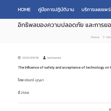
R
S
ม
M
k
ห
HOME
คู่มือการปฏิบัติงาน
บริการเผยแพร
i
า
U
p
วิ
T
อิทธิพลของความปลอดภัย และการยอมรั
t
ท
T
o
ย
R
c
า
e
Home
คณะ
o
ลั
s
n
ย
e
t
เ
e
ท
a
2025/09/18
ratchanee
n
ค
r
t
โ
c
The influence of safety and acceptance of technology on t
น
h
โ
R
โดย
ชนินทร์ บุญมา
ล
e
ยี
p
ร
ปี
2566
า
o
ช
s
ม
i
บ