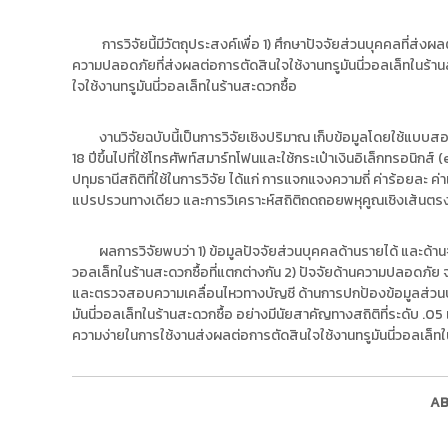
ง
t
ค
o
การวิจัยนี้มีวัตถุประสงค์เพื่อ 1) ศึกษาปัจจัยส่วนบุคคลที่ส่งผลต
ล
r
ความปลอดภัยที่ส่งผลต่อการตัดสินใจใช้งานทรูมันนี่วอลเล็ทในร้าน
ธั
y
ใจใช้งานทรูมันนี่วอลเล็ทในร้านสะดวกซื้อ
ญ
บุ
:
รี
ค
งานวิจัยฉบับนี้เป็นการวิจัยเชิงปริมาณ เก็บข้อมูลโดยใช้แบบสอบถ
ลั
18 ปีขึ้นไปที่ใช้โทรศัพท์สมาร์ทโฟนและใช้กระเป๋าเงินอิเล็กทรอนิกส์ 
ปทุมธานีสถิติที่ใช้ในการวิจัย ได้แก่ การแจกแจงความถี่ ค่าร้อยละ ค่
ง
แปรปรวนทางเดียว และการวิเคราะห์สถิติถดถอยพหุคูณเชิงเส้นตร
ข้
อ
ผลการวิจัยพบว่า 1) ข้อมูลปัจจัยส่วนบุคคลด้านรายได้ และด้านจา
มู
วอลเล็ทในร้านสะดวกซื้อที่แตกต่างกัน 2) ปัจจัยด้านความปลอดภัย
ล
และตรวจสอบความเคลื่อนไหวทางบัญชี ด้านการปกป้องข้อมูลส่วนบุค
ง
มันนี่วอลเล็ทในร้านสะดวกซื้อ อย่างมีนัยสาคัญทางสถิติที่ระดับ .05
า
ความง่ายในการใช้งานส่งผลต่อการตัดสินใจใช้งานทรูมันนี่วอลเล็ทใน
น
วิ
จั
AB
ย