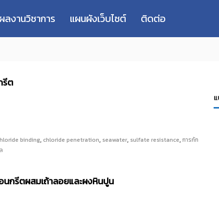
่ผลงานวิชาการ
แผนผังเว็บไซต์
ติดต่อ
รีต
แ
,
,
,
,
hloride binding
chloride penetration
seawater
sulfate resistance
การกัก
เล
คอนกรีตผสมเถ้าลอยและผงหินปูน