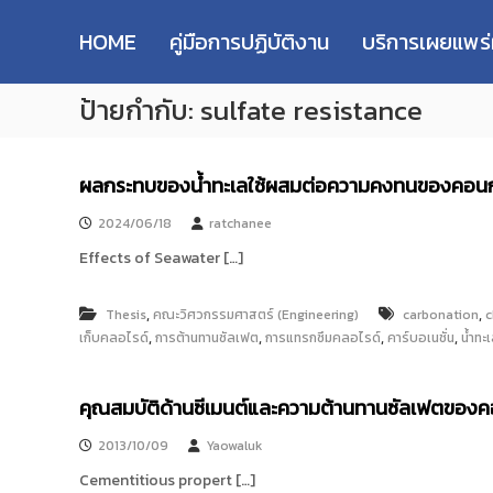
R
S
ม
M
k
ห
HOME
คู่มือการปฏิบัติงาน
บริการเผยแพร
i
า
U
p
วิ
T
ป้ายกำกับ:
sulfate resistance
t
ท
T
o
ย
R
c
า
e
o
ลั
ผลกระทบของน้ำทะเลใช้ผสมต่อความคงทนของคอนก
s
n
ย
e
t
เ
2024/06/18
ratchanee
e
ท
a
Effects of Seawater […]
n
ค
r
t
โ
c
น
,
,
Thesis
คณะวิศวกรรมศาสตร์ (Engineering)
carbonation
c
h
โ
,
,
,
,
เก็บคลอไรด์
การต้านทานซัลเฟต
การแทรกซึมคลอไรด์
คาร์บอเนชั่น
น้ำทะ
R
ล
e
ยี
p
คุณสมบัติด้านซีเมนต์และความต้านทานซัลเฟตของ
ร
า
o
2013/10/09
Yaowaluk
ช
s
ม
Cementitious propert […]
i