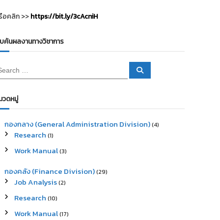
รือคลิก >>
https://bit.ly/3cAcniH
ืบค้นผลงานทางวิชาการ
S
e
a
r
c
มวดหมู่
h
กองกลาง (General Administration Division)
(4)
Research
(1)
Work Manual
(3)
กองคลัง (Finance Division)
(29)
Job Analysis
(2)
Research
(10)
Work Manual
(17)