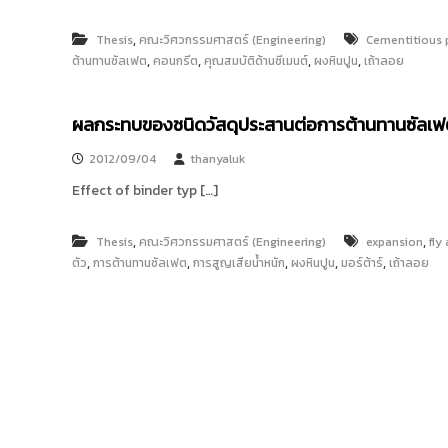
ง
t
ค
o
,
Thesis
คณะวิศวกรรมศาสตร์ (Engineering)
Cementitious 
ล
,
,
,
,
r
ต้านทานซัลเฟต
คอนกรีต
คุณสมบัติด้านซีเมนต์
ผงหินปูน
เถ้าลอย
ธั
y
ญ
บุ
:
ผลกระทบของชนิดวัสดุประสานต่อการต้านทานซัลเฟต
รี
ค
ลั
2012/09/04
thanyaluk
ง
Effect of binder typ […]
ข้
อ
,
,
Thesis
คณะวิศวกรรมศาสตร์ (Engineering)
expansion
fly
มู
,
,
,
,
,
ตัว
การต้านทานซัลเฟต
การสูญเสียน้ำหนัก
ผงหินปูน
มอร์ต้าร์
เถ้าลอย
ล
ง
า
น
วิ
จั
ย