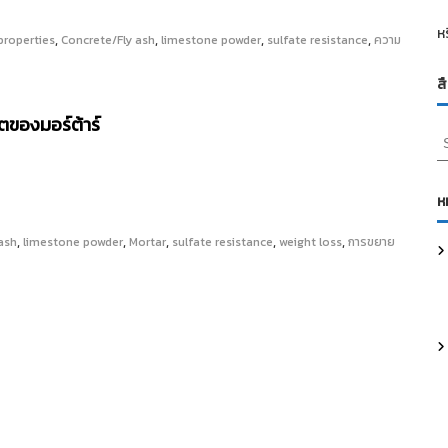
ห
,
,
,
,
properties
Concrete/Fly ash
limestone powder
sulfate resistance
ความ
ส
ของมอร์ต้าร์
S
e
a
r
ห
c
h
,
,
,
,
,
 ash
limestone powder
Mortar
sulfate resistance
weight loss
การขยาย
f
o
r
: