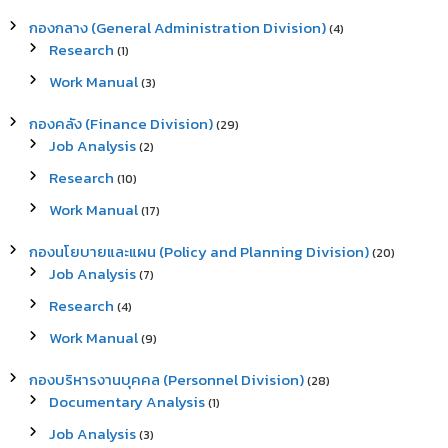
h
กองกลาง (General Administration Division)
(4)
f
Research
(1)
o
r
Work Manual
(3)
:
กองคลัง (Finance Division)
(29)
Job Analysis
(2)
Research
(10)
Work Manual
(17)
กองนโยบายและแผน (Policy and Planning Division)
(20)
Job Analysis
(7)
Research
(4)
Work Manual
(9)
กองบริหารงานบุคคล (Personnel Division)
(28)
Documentary Analysis
(1)
Job Analysis
(3)