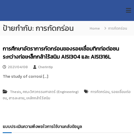
S
R
k
ม
ห
i
M
า
p
U
วิ
ป้ายกำกับ:
การกัดกร่อน
t
Home
การกัดกร่อน
T
ท
o
ย
T
c
า
R
o
ลั
การศึกษาอัตราการกัดกร่อนของรอยเชื่อมทิกท่อต่อชน
e
ย
n
ระหว่างท่อเหล็กกล้าไร้สนิม AISI304 และ AISI316L
เ
s
t
ท
e
e
2021/04/08
Cherintip
ค
n
a
โ
The study of corrosi […]
t
น
r
โ
c
ล
,
,
Thesis
คณะวิศวกรรมศาสตร์ (Engineering)
การกัดกร่อน
รอยเชื่อมต่อ
h
ยี
,
,
ชน
สารละลาย
เหล้กกล้าไร้สนิม
ร
R
า
e
ช
p
ม
ง
o
แบบประเมินความพึงพอใจการใช้งานคลังข้อมูล
ค
s
ล