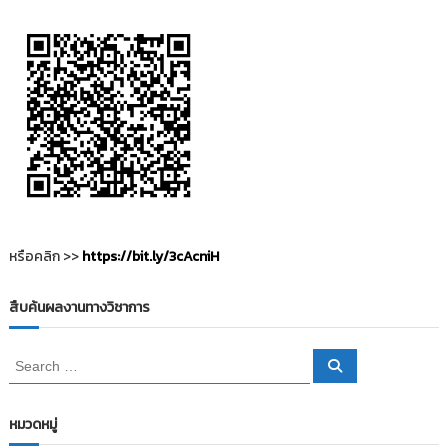
i
ธั
ญ
t
บุ
o
รี
r
y
:
ค
ลั
ง
ข้
อ
หรือคลิก >>
https://bit.ly/3cAcniH
มู
ล
สืบค้นผลงานทางวิชาการ
ง
า
S
S
น
e
e
a
วิ
a
r
c
r
จั
หมวดหมู่
h
c
ย