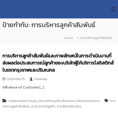
S
R
k
ม
ห
i
M
า
p
U
วิ
ป้ายกำกับ:
การบริหารลูกค้าสัมพันธ์
t
T
ท
o
ย
T
c
า
Home
การบริหารลูกค้าสัมพันธ์
R
o
ลั
e
ย
n
เ
s
t
การบริหารลูกค้าสัมพันธ์และภาพลักษณ์ในการดำเนินงานที่
ท
e
e
ค
ส่งผลต่อประสบการณ์ลูกค้าของบริษัทผู้ให้บริการโลจิสติกส์
n
a
โ
t
ในเขตกรุงเทพและปริมณฑล
น
r
โ
c
ล
2025/08/25
Cherintip
h
ยี
Influence of Custome […]
ร
R
า
e
ช
,
Independent Study
คณะบริหารธุรกิจ (Business Administration)
การ
p
ม
,
,
บริหารลูกค้าสัมพันธ์
ประสบการณ์ลูกค้า
ภาพลักษณ์องค์กร
ง
o
ค
s
ล