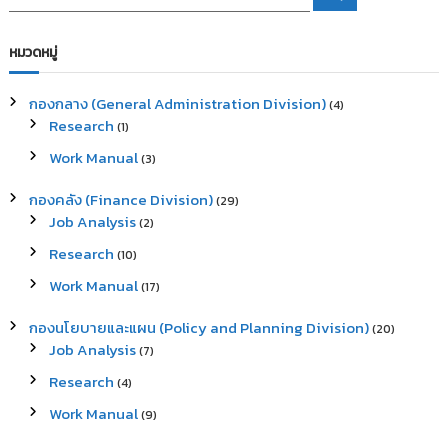
e
e
a
a
r
c
r
หมวดหมู่
h
c
h
กองกลาง (General Administration Division)
(4)
f
Research
(1)
o
r
Work Manual
(3)
:
กองคลัง (Finance Division)
(29)
Job Analysis
(2)
Research
(10)
Work Manual
(17)
กองนโยบายและแผน (Policy and Planning Division)
(20)
Job Analysis
(7)
Research
(4)
Work Manual
(9)