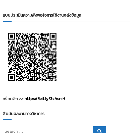
i
ธั
ญ
t
บุ
แบบประเมินความพึงพอใจการใช้งานคลังข้อมูล
o
รี
r
y
:
ค
ลั
ง
ข้
อ
มู
ล
ง
หรือคลิก >>
https://bit.ly/3cAcniH
า
น
สืบค้นผลงานทางวิชาการ
วิ
จั
S
S
ย