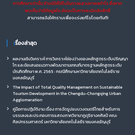
การศึกษาเท่านั้น ห้ามมิให้ใช้ไปในทางแสวงหาผลกำไร ซึ่งหาก
พบเห็นว่ามีข้อมูลใด อันจะเป็นการละเมิดลิขสิทธิ์
สามารถแจ้งให้ทราบเพื่อจะเร่งแก้ไขโดยทันที!
เรื่องล่าสุด
ผลงานเชิงวิเคราะห์ การวิเคราะห์ช่องว่างของหลักสูตรระดับปริญญา
โท และข้อเสนอแนวทางพัฒนาตามเกณฑ์มาตรฐานหลักสูตรระดับ
บัณฑิตศึกษา พ.ศ. 2565 : กรณีศึกษามหาวิทยาลัยเทคโนโลยีราช
มงคลธัญบุรี
The Impact of Total Quality Management on Sustainable
Tourism Development in the Chengdu-Chongqing Urban
Agglomeration
คู่มือการปฏิบัติงาน เรื่อง การจัดรูปแบบวงดนตรีไทยสำหรับการ
บรรเลงและประกอบการแสดงภาควิชานาฏดุริยางคศิลป์ คณะ
ศิลปกรรมศาสตร์ มหาวิทยาลัยเทคโนโลยีราชมงคลธัญบุรี