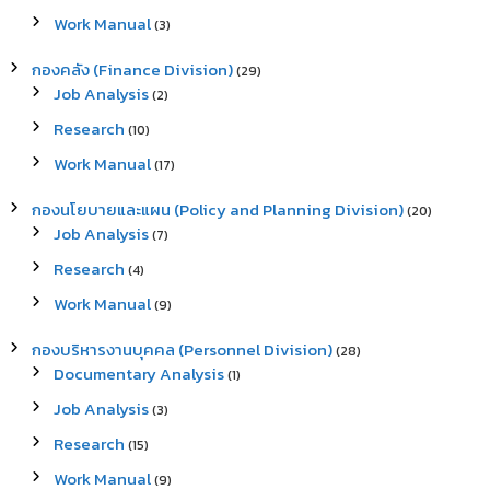
r
Work Manual
(3)
:
กองคลัง (Finance Division)
(29)
Job Analysis
(2)
Research
(10)
Work Manual
(17)
กองนโยบายและแผน (Policy and Planning Division)
(20)
Job Analysis
(7)
Research
(4)
Work Manual
(9)
กองบริหารงานบุคคล (Personnel Division)
(28)
Documentary Analysis
(1)
Job Analysis
(3)
Research
(15)
Work Manual
(9)