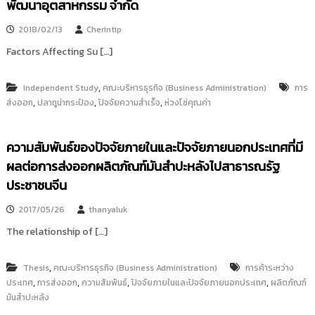
พัฒนาอุตสาหกรรม จำกัด
2018/02/13
Cherintip
Factors Affecting Su […]
,
Independent Study
คณะบริหารธุรกิจ (Business Administration)
การ
,
,
,
ส่งออก
ปลาทูน่ากระป๋อง
ปัจจัยความสำเร็จ
ห่วงโซ่คุณค่า
ความสัมพันธ์ของปัจจัยภายในและปัจจัยภายนอกประเทศที่มี
ผลต่อการส่งออกผลิตภัณฑ์มันสำปะหลังไปสาธารณรัฐ
ประชาชนจีน
2017/05/26
thanyaluk
The relationship of […]
,
Thesis
คณะบริหารธุรกิจ (Business Administration)
การค้าระหว่าง
,
,
,
,
ประเทศ
การส่งออก
ความสัมพันธ์
ปัจจัยภายในและปัจจัยภายนอกประเทศ
ผลิตภัณฑ์
มันสำปะหลัง