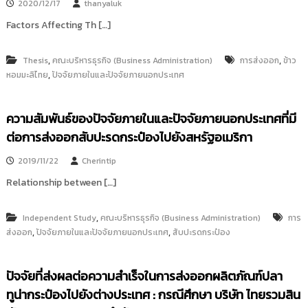
2020/12/17
thanyaluk
i
ธั
ญ
Factors Affecting Th […]
t
บุ
o
รี
r
,
,
Thesis
คณะบริหารธุรกิจ (Business Administration)
การส่งออก
ข้าว
y
,
หอมมะลิไทย
ปัจจัยภายในและปัจจัยภายนอกประเทศ
:
ค
ความสัมพันธ์ของปัจจัยภายในและปัจจัยภายนอกประเทศที่มี
ลั
ต่อการส่งออกสับปะรดกระป๋องไปยังสหรัฐอเมริกา
ง
ข้
2019/11/22
Cherintip
อ
Relationship between […]
มู
ล
,
Independent Study
คณะบริหารธุรกิจ (Business Administration)
การ
ง
,
,
ส่งออก
ปัจจัยภายในและปัจจัยภายนอกประเทศ
สับปะรดกระป๋อง
า
น
วิ
ปัจจัยที่ส่งผลต่อความสำเร็จในการส่งออกผลิตภัณฑ์ปลา
จั
ทูน่ากระป๋องไปยังต่างประเทศ : กรณีศึกษา บริษัท ไทยรวมสิน
ย