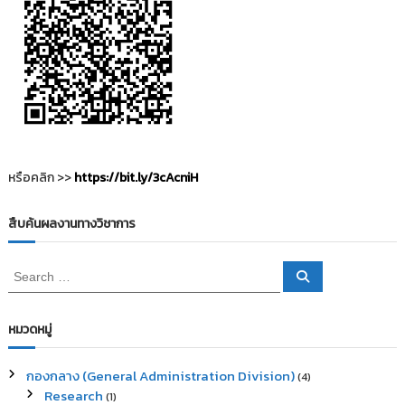
หรือคลิก >>
https://bit.ly/3cAcniH
สืบค้นผลงานทางวิชาการ
S
S
e
e
a
a
r
c
r
หมวดหมู่
h
c
h
กองกลาง (General Administration Division)
(4)
f
Research
(1)
o