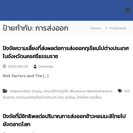
S
R
k
ม
ห
i
M
า
p
U
วิ
ป้ายกำกับ:
การส่งออก
t
Home
การส่งออก
T
ท
o
ย
T
c
า
R
o
ลั
ปัจจัยความเสี่ยงที่ส่งผลต่อการส่งออกทุเรียนไปต่างประเทศ
e
ย
n
ในจังหวัดนครศรีธรรมราช
เ
s
t
ท
e
e
2025/08/25
Cherintip
ค
n
a
โ
Risk Factors and The […]
t
น
r
โ
c
ล
,
Independent Study
คณะบริหารธุรกิจ (Business Administration)
การ
h
ยี
,
,
,
ส่งออก
การส่งออกทุเรียนไปต่างประเทศ
ทุเรียน
ปัจจัยความเสี่ยง
ร
R
า
e
ช
ปัจจัยที่มีอิทธิพลต่อปริมาณการส่งออกข้าวหอมมะลิไทยไป
p
ม
ง
o
ยังตลาดโลก
ค
s
ล