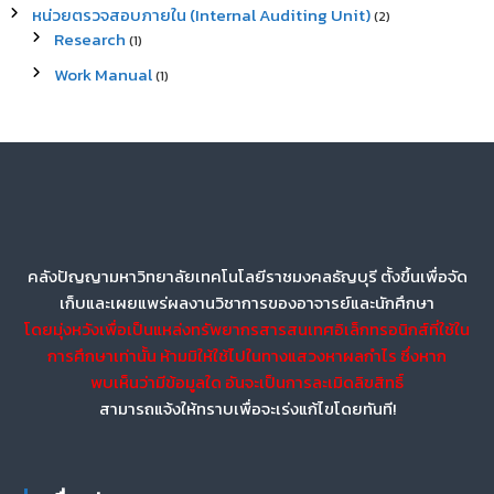
หน่วยตรวจสอบภายใน (Internal Auditing Unit)
(2)
Research
(1)
Work Manual
(1)
คลังปัญญามหาวิทยาลัยเทคโนโลยีราชมงคลธัญบุรี ตั้งขึ้นเพื่อจัด
เก็บและเผยแพร่ผลงานวิชาการของอาจารย์และนักศึกษา
โดยมุ่งหวังเพื่อเป็นแหล่งทรัพยากรสารสนเทศอิเล็กทรอนิกส์ที่ใช้ใน
การศึกษาเท่านั้น ห้ามมิให้ใช้ไปในทางแสวงหาผลกำไร ซึ่งหาก
พบเห็นว่ามีข้อมูลใด อันจะเป็นการละเมิดลิขสิทธิ์
สามารถแจ้งให้ทราบเพื่อจะเร่งแก้ไขโดยทันที!