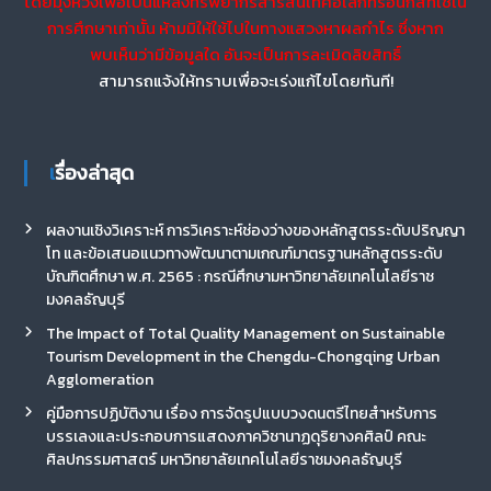
โดยมุ่งหวังเพื่อเป็นแหล่งทรัพยากรสารสนเทศอิเล็กทรอนิกส์ที่ใช้ใน
การศึกษาเท่านั้น ห้ามมิให้ใช้ไปในทางแสวงหาผลกำไร ซึ่งหาก
พบเห็นว่ามีข้อมูลใด อันจะเป็นการละเมิดลิขสิทธิ์
สามารถแจ้งให้ทราบเพื่อจะเร่งแก้ไขโดยทันที!
เรื่องล่าสุด
ผลงานเชิงวิเคราะห์ การวิเคราะห์ช่องว่างของหลักสูตรระดับปริญญา
โท และข้อเสนอแนวทางพัฒนาตามเกณฑ์มาตรฐานหลักสูตรระดับ
บัณฑิตศึกษา พ.ศ. 2565 : กรณีศึกษามหาวิทยาลัยเทคโนโลยีราช
มงคลธัญบุรี
The Impact of Total Quality Management on Sustainable
Tourism Development in the Chengdu-Chongqing Urban
Agglomeration
คู่มือการปฏิบัติงาน เรื่อง การจัดรูปแบบวงดนตรีไทยสำหรับการ
บรรเลงและประกอบการแสดงภาควิชานาฏดุริยางคศิลป์ คณะ
ศิลปกรรมศาสตร์ มหาวิทยาลัยเทคโนโลยีราชมงคลธัญบุรี