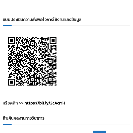
i
ธั
ญ
t
บุ
o
แบบประเมินความพึงพอใจการใช้งานคลังข้อมูล
รี
r
y
:
ค
ลั
ง
ข้
อ
มู
ล
ง
หรือคลิก >>
https://bit.ly/3cAcniH
า
น
วิ
สืบค้นผลงานทางวิชาการ
จั
ย