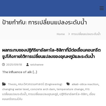
S
R
k
ม
ห
i
M
า
p
U
วิ
ป้ายกำกับ:
การเปลี่ยนแปลงระดับน้ำ
t
T
ท
o
ย
T
c
า
Home
การเปลี่ยนแปลงระดับน้ำ
R
o
ลั
e
ย
n
เ
s
t
ผลกระทบของปฏิกิริยาอัลคาไล-ซิลิกาที่มีต่อเขื่อนคอนกรีต
ท
e
e
ค
รูปโค้งภายใต้การเปลี่ยนแปลงของอุณหภูมิและระดับน้ำ
n
a
โ
t
น
r
2025/09/18
ratchanee
โ
c
ล
The influence of alk […]
h
ยี
ร
R
า
,
,
Thesis
คณะวิศวกรรมศาสตร์ (Engineering)
alkali-silica reaction
e
ช
,
,
,
changing water level
concrete arch dam
temperature change
การ
p
ม
,
,
,
เปลี่ยนแปลงระดับน้ำ
การเปลี่ยนแปลงอุณหภูมิ
ปฏิกิริยาอัลคาไล-ซิลิกา
เขื่อน
ง
o
คอนกรีตทรงโค้ง
ค
s
ล