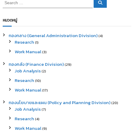
S
S
e
e
a
a
r
c
r
หมวดหมู่
h
c
h
กองกลาง (General Administration Division)
(4)
f
Research
(1)
o
r
Work Manual
(3)
:
กองคลัง (Finance Division)
(29)
Job Analysis
(2)
Research
(10)
Work Manual
(17)
กองนโยบายและแผน (Policy and Planning Division)
(20)
Job Analysis
(7)
Research
(4)
Work Manual
(9)