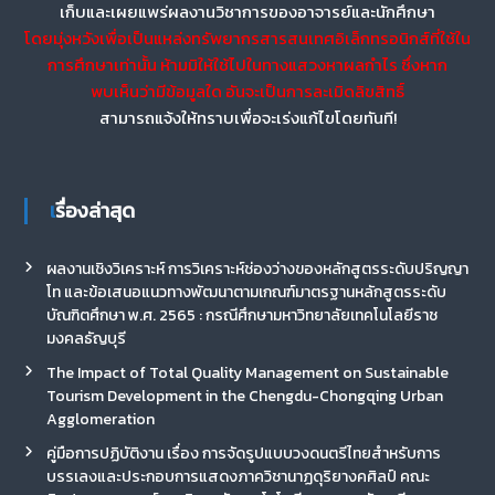
เก็บและเผยแพร่ผลงานวิชาการของอาจารย์และนักศึกษา
โดยมุ่งหวังเพื่อเป็นแหล่งทรัพยากรสารสนเทศอิเล็กทรอนิกส์ที่ใช้ใน
การศึกษาเท่านั้น ห้ามมิให้ใช้ไปในทางแสวงหาผลกำไร ซึ่งหาก
พบเห็นว่ามีข้อมูลใด อันจะเป็นการละเมิดลิขสิทธิ์
สามารถแจ้งให้ทราบเพื่อจะเร่งแก้ไขโดยทันที!
เรื่องล่าสุด
ผลงานเชิงวิเคราะห์ การวิเคราะห์ช่องว่างของหลักสูตรระดับปริญญา
โท และข้อเสนอแนวทางพัฒนาตามเกณฑ์มาตรฐานหลักสูตรระดับ
บัณฑิตศึกษา พ.ศ. 2565 : กรณีศึกษามหาวิทยาลัยเทคโนโลยีราช
มงคลธัญบุรี
The Impact of Total Quality Management on Sustainable
Tourism Development in the Chengdu-Chongqing Urban
Agglomeration
คู่มือการปฏิบัติงาน เรื่อง การจัดรูปแบบวงดนตรีไทยสำหรับการ
บรรเลงและประกอบการแสดงภาควิชานาฏดุริยางคศิลป์ คณะ