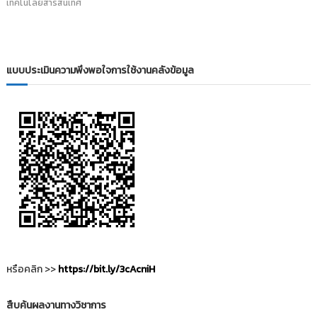
เทคโนโลยีสารสนเทศ
i
ธั
ญ
t
บุ
o
รี
r
แบบประเมินความพึงพอใจการใช้งานคลังข้อมูล
y
:
ค
ลั
ง
ข้
อ
มู
ล
ง
า
น
หรือคลิก >>
https://bit.ly/3cAcniH
วิ
จั
สืบค้นผลงานทางวิชาการ
ย