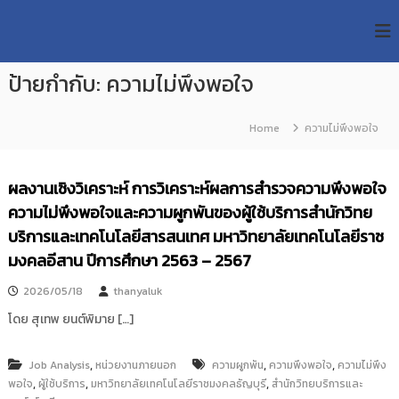
S
R
k
ม
ห
i
M
า
p
U
วิ
ป้ายกำกับ:
ความไม่พึงพอใจ
t
T
ท
o
ย
T
c
า
Home
ความไม่พึงพอใจ
R
o
ลั
e
ย
n
เ
s
t
ผลงานเชิงวิเคราะห์ การวิเคราะห์ผลการสำรวจความพึงพอใจ
ท
e
e
ค
ความไม่พึงพอใจและความผูกพันของผู้ใช้บริการสำนักวิทย
n
a
โ
t
บริการและเทคโนโลยีสารสนเทศ มหาวิทยาลัยเทคโนโลยีราช
น
r
โ
มงคลอีสาน ปีการศึกษา 2563 – 2567
c
ล
h
ยี
2026/05/18
thanyaluk
ร
R
า
โดย สุเทพ ยนต์พิมาย […]
e
ช
p
ม
ง
,
,
,
Job Analysis
หน่วยงานภายนอก
ความผูกพัน
ความพึงพอใจ
ความไม่พึง
o
ค
,
,
,
พอใจ
ผู้ใช้บริการ
มหาวิทยาลัยเทคโนโลยีราชมงคลธัญบุรี
สำนักวิทยบริการและ
s
ล