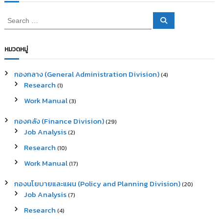
S
S
e
e
a
a
r
c
r
หมวดหมู่
h
c
h
กองกลาง (General Administration Division)
(4)
f
Research
(1)
o
r
Work Manual
(3)
:
กองคลัง (Finance Division)
(29)
Job Analysis
(2)
Research
(10)
Work Manual
(17)
กองนโยบายและแผน (Policy and Planning Division)
(20)
Job Analysis
(7)
Research
(4)