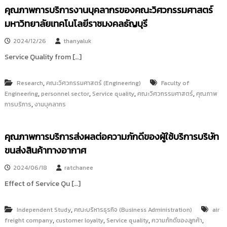
i
ธั
คุณภาพการบริการงานบุคลากรของคณะวิศวกรรมศาสตร์
ญ
t
มหาวิทยาลัยเทคโนโลยีราชมงคลธัญบุรี
บุ
o
รี
2024/12/26
thanyaluk
r
y
Service Quality from […]
:
ค
,
Research
คณะวิศวกรรมศาสตร์ (Engineering)
Faculty of
ลั
,
,
,
,
Engineering
personnel sector
Service quality
คณะวิศวกรรมศาสตร์
คุณภาพ
ง
,
การบริการ
งานบุคลากร
ข้
อ
คุณภาพการบริการส่งผลต่อความภักดีของผู้ใช้บริการบริษัท
มู
ขนส่งสินค้าทางอากาศ
ล
ง
2024/06/18
ratchanee
า
Effect of Service Qu […]
น
วิ
,
Independent Study
คณะบริหารธุรกิจ (Business Administration)
air
จั
,
,
,
,
freight company
customer loyalty
Service quality
ความภักดีของลูกค้า
ย