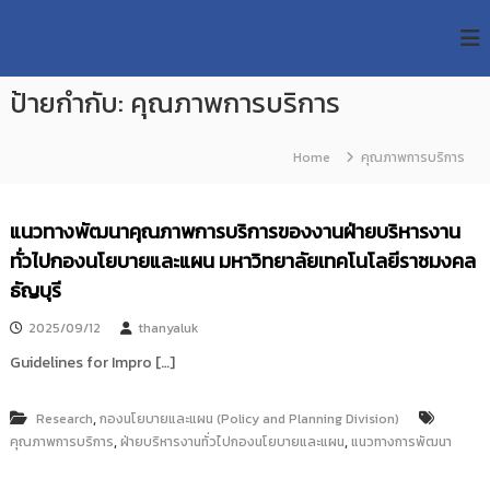
S
R
k
ม
ห
i
M
า
p
U
วิ
ป้ายกำกับ:
คุณภาพการบริการ
t
T
ท
o
ย
T
c
า
Home
คุณภาพการบริการ
R
o
ลั
e
ย
n
เ
s
t
แนวทางพัฒนาคุณภาพการบริการของงานฝ่ายบริหารงาน
ท
e
e
ค
ทั่วไปกองนโยบายและแผน มหาวิทยาลัยเทคโนโลยีราชมงคล
n
a
โ
t
ธัญบุรี
น
r
โ
c
ล
2025/09/12
thanyaluk
h
ยี
Guidelines for Impro […]
ร
R
า
e
ช
,
Research
กองนโยบายและแผน (Policy and Planning Division)
p
ม
,
,
คุณภาพการบริการ
ฝ่ายบริหารงานทั่วไปกองนโยบายและแผน
แนวทางการพัฒนา
ง
o
ค
s
ล