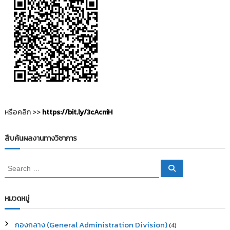
น
ว
เ
รื่
อ
หรือคลิก >>
https://bit.ly/3cAcniH
ง
สืบค้นผลงานทางวิชาการ
S
S
e
e
a
a
r
c
r
หมวดหมู่
h
c
h
กองกลาง (General Administration Division)
(4)
f