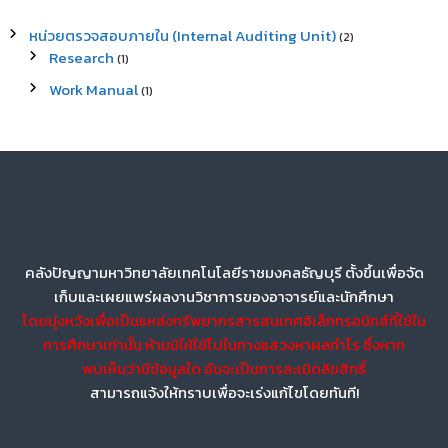
หน่วยตรวจสอบภายใน (Internal Auditing Unit)
(2)
Research
(1)
Work Manual
(1)
คลังปัญญามหาวิทยาลัยเทคโนโลยีราชมงคลธัญบุรี ตั้งขึ้นเพื่อจัด
เก็บและเผยแพร่ผลงานวิชาการของอาจารย์และนักศึกษา
โดยมุ่งหวังเพื่อเป็นแหล่งทรัพยากรสารสนเทศอิเล็กทรอนิกส์ที่ใช้ใน
การศึกษาเท่านั้น ห้ามมิให้ใช้ไปในทางแสวงหาผลกำไร ซึ่งหาก
พบเห็นว่ามีข้อมูลใด อันจะเป็นการละเมิดลิขสิทธิ์
สามารถแจ้งให้ทราบเพื่อจะเร่งแก้ไขโดยทันที!