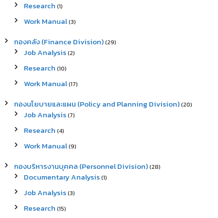
Research
(1)
o
r
Work Manual
(3)
:
กองคลัง (Finance Division)
(29)
Job Analysis
(2)
Research
(10)
Work Manual
(17)
กองนโยบายและแผน (Policy and Planning Division)
(20)
Job Analysis
(7)
Research
(4)
Work Manual
(9)
กองบริหารงานบุคคล (Personnel Division)
(28)
Documentary Analysis
(1)
Job Analysis
(3)
Research
(15)