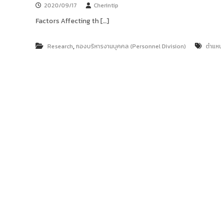
ง
2020/09/17
Cherintip
t
ค
o
Factors Affecting th […]
ล
r
ธั
y
ญ
,
Research
กองบริหารงานบุคคล (Personnel Division)
ตำแหน
บุ
:
รี
ค
ลั
ง
ข้
อ
มู
ล
ง
า
น
วิ
จั
ย