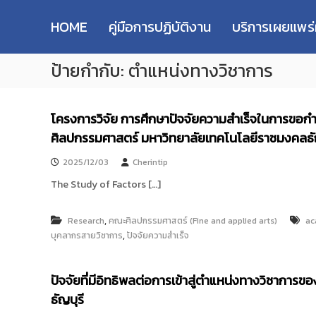
R
S
ม
M
k
ห
HOME
คู่มือการปฏิบัติงาน
บริการเผยแพร
i
า
U
p
วิ
T
ป้ายกำกับ:
ตำแหน่งทางวิชาการ
t
ท
T
o
ย
R
c
า
e
o
ลั
โครงการวิจัย การศึกษาปัจจัยความสำเร็จในการข
s
n
ย
ศิลปกรรมศาสตร์ มหาวิทยาลัยเทคโนโลยีราชมงคลธั
e
t
เ
e
ท
a
2025/12/03
Cherintip
n
ค
r
t
The Study of Factors […]
โ
c
น
h
โ
,
Research
คณะศิลปกรรมศาสตร์ (Fine and applied arts)
ac
R
ล
,
บุคลากรสายวิชาการ
ปัจจัยความสำเร็จ
e
ยี
p
ร
า
o
ปัจจัยที่มีอิทธิพลต่อการเข้าสู่ตำแหน่งทางวิชากา
ช
s
ธัญบุรี
ม
i