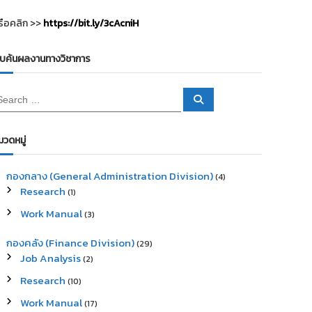
รือคลิก >>
https://bit.ly/3cAcniH
ืบค้นผลงานทางวิชาการ
S
e
a
r
c
มวดหมู่
h
กองกลาง (General Administration Division)
(4)
Research
(1)
Work Manual
(3)
กองคลัง (Finance Division)
(29)
Job Analysis
(2)
Research
(10)
Work Manual
(17)