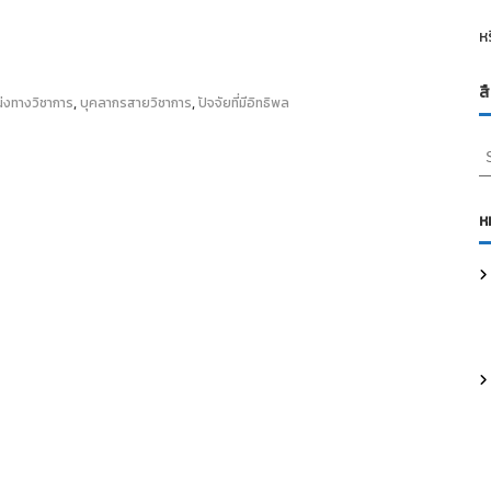
ห
ส
,
,
่งทางวิชาการ
บุคลากรสายวิชาการ
ปัจจัยที่มีอิทธิพล
S
e
a
r
ห
c
h
f
o
r
: