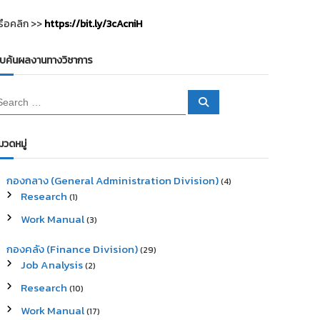
รือคลิก >>
https://bit.ly/3cAcniH
ืบค้นผลงานทางวิชาการ
S
e
a
r
c
มวดหมู่
h
กองกลาง (General Administration Division)
(4)
Research
(1)
Work Manual
(3)
กองคลัง (Finance Division)
(29)
Job Analysis
(2)
Research
(10)
Work Manual
(17)