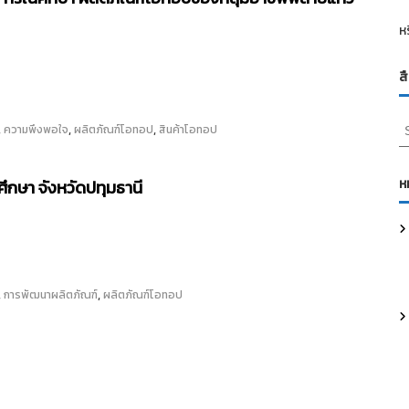
ห
ส
S
,
,
,
ความพึงพอใจ
ผลิตภัณฑ์โอทอป
สินค้าโอทอป
e
a
r
ห
ึกษา จังหวัดปทุมธานี
c
h
f
o
r
,
,
:
การพัฒนาผลิตภัณฑ์
ผลิตภัณฑ์โอทอป