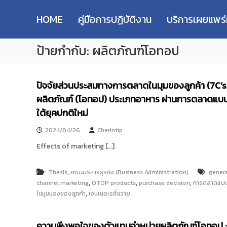
R
S
ม
M
k
ห
HOME
คู่มือการปฏิบัติงาน
บริการเผยแพร
i
า
U
p
วิ
T
ป้ายกำกับ:
ผลิตภัณฑ์โอทอป
t
ท
T
o
ย
R
c
า
e
o
ลั
ปัจจัยส่วนประสมทางการตลาดในมุมของลูกค้า (7C’s) ท
s
n
ย
ผลิตภัณฑ์ (โอทอป) ประเภทอาหาร ผ่านการตลาดแบบ
e
t
เ
e
ใต้ยุคปกติใหม่
ท
a
n
ค
r
2024/04/26
Cherintip
t
โ
c
น
Effects of marketing […]
h
โ
R
ล
,
e
Thesis
คณะบริหารธุรกิจ (Business Administration)
gener
ยี
,
,
,
channel marketing
OTOP products
purchase decision
การตลาดแบ
p
ร
,
ในมุมมองของลูกค้า
เจนเนอเรชั่นวาย
า
o
ช
s
ม
i
ความพึงพอใจของตัวแทนจำหน่ายผลิตภัณฑ์โอทอป :