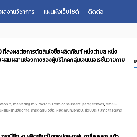
่ผลงานวิชาการ
แผนผังเว็บไซต์
ติดต่อ
ี่ส่งผลต่อการตัดสินใจซื้อผลิตภัณฑ์ หนึ่งตำบล หนึ่ง
ผสมผสานช่องทางของผู้บริโภคกลุ่มเจนเนอเรชั่นวายภาย
แ
,
,
ation Y
marketing mix factors from consumers’ perspectives
omni-
,
,
,
บผสมผสานช่องทาง
การตัดสินใจซื้อ
ผลิตภัณฑ์โอทอป
ส่วนประสมทางการตลาด
 กรณีศึกษา ผลิตภัณฑ์โอทอปของกลุ่มอาชีพพลายแก้ว