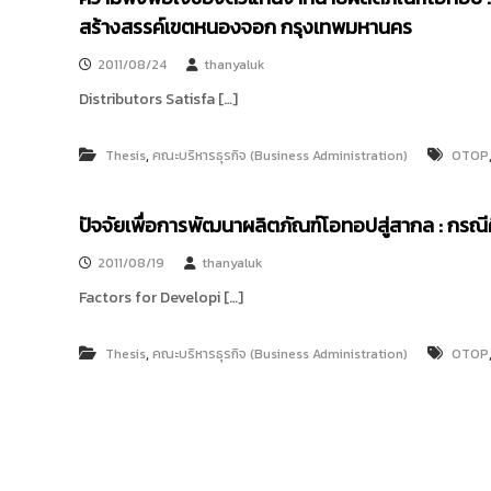
ง
t
สร้างสรรค์เขตหนองจอก กรุงเทพมหานคร
ค
o
ล
2011/08/24
thanyaluk
r
ธั
y
ญ
Distributors Satisfa […]
บุ
:
รี
ค
,
Thesis
คณะบริหารธุรกิจ (Business Administration)
OTOP
ลั
ง
ปัจจัยเพื่อการพัฒนาผลิตภัณฑ์โอทอปสู่สากล : กรณีศ
ข้
อ
2011/08/19
thanyaluk
มู
Factors for Developi […]
ล
ง
,
Thesis
คณะบริหารธุรกิจ (Business Administration)
OTOP
า
น
วิ
จั
ย