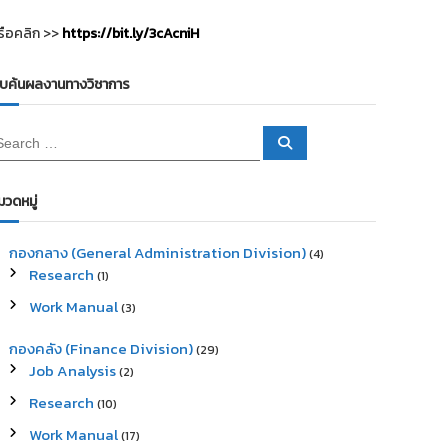
รือคลิก >>
https://bit.ly/3cAcniH
ืบค้นผลงานทางวิชาการ
S
e
a
r
c
มวดหมู่
h
กองกลาง (General Administration Division)
(4)
Research
(1)
Work Manual
(3)
กองคลัง (Finance Division)
(29)
Job Analysis
(2)
Research
(10)
Work Manual
(17)