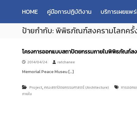
R
S
ม
M
k
ห
HOME
คู่มือการปฏิบัติงาน
บริการเผยแพร
i
า
U
p
วิ
T
ป้ายกำกับ:
พิพิธภัณฑ์สงครามโลกครั้งท
t
ท
T
o
ย
R
c
า
e
o
ลั
โครงการออกแบบสถาปัตยกรรมภายในพิพิธภัณฑ์สงคร
s
n
ย
e
t
เ
2014/04/24
ratchanee
e
ท
a
Memorial Peace Museu […]
n
ค
r
t
โ
c
น
,
Project
คณะสถาปัตยกรรมศาสตร์ (Architecture)
การออกแบ
h
โ
ภายใน
R
ล
e
ยี
p
ร
า
o
ช
s
ม
i