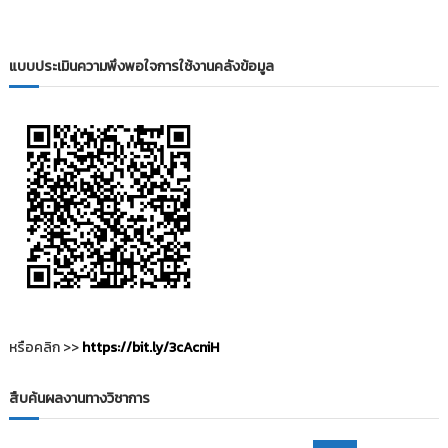
i
ธั
ญ
t
บุ
o
แบบประเมินความพึงพอใจการใช้งานคลังข้อมูล
รี
r
y
:
ค
ลั
ง
ข้
อ
มู
ล
ง
หรือคลิก >>
https://bit.ly/3cAcniH
า
น
วิ
สืบค้นผลงานทางวิชาการ
จั
ย