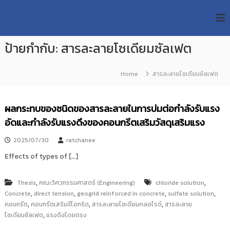
S
R
k
ม
ห
i
M
า
p
U
วิ
ป้ายกำกับ:
สารละลายโซเดียมซัลเฟต
t
T
ท
o
ย
T
c
า
Home
สารละลายโซเดียมซัลเฟต
R
o
ลั
e
ย
n
เ
s
t
ผลกระทบของชนิดของสารละลายในการบ่มต่อกำลังรับแรง
ท
e
e
ค
อัดและกำลังรับแรงดึงของคอนกรีตเสริมวัสดุเสริมแรง
n
a
โ
t
น
r
2025/07/30
ratchanee
โ
c
ล
Effects of types of […]
h
ยี
ร
R
า
,
,
Thesis
คณะวิศวกรรมศาสตร์ (Engineering)
chloride solution
e
ช
,
,
,
,
Concrete
direct tension
geogrid reinforced in concrete
sulfate solution
p
ม
,
,
,
คอนกรีต
คอนกรีตเสริมจีโอกริด
สารละลายโซเดียมคลอไรด์
สารละลาย
ง
o
,
โซเดียมซัลเฟต
แรงดึงโดยตรง
ค
s
ล