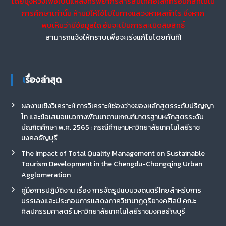
โดยมุ่งหวังเพื่อเป็นแหล่งทรัพยากรสารสนเทศอิเล็กทรอนิกส์ที่ใช้ใน
การศึกษาเท่านั้น ห้ามมิให้ใช้ไปในทางแสวงหาผลกำไร ซึ่งหาก
พบเห็นว่ามีข้อมูลใด อันจะเป็นการละเมิดลิขสิทธิ์
สามารถแจ้งให้ทราบเพื่อจะเร่งแก้ไขโดยทันที!
เรื่องล่าสุด
ผลงานเชิงวิเคราะห์ การวิเคราะห์ช่องว่างของหลักสูตรระดับปริญญา
โท และข้อเสนอแนวทางพัฒนาตามเกณฑ์มาตรฐานหลักสูตรระดับ
บัณฑิตศึกษา พ.ศ. 2565 : กรณีศึกษามหาวิทยาลัยเทคโนโลยีราช
มงคลธัญบุรี
The Impact of Total Quality Management on Sustainable
Tourism Development in the Chengdu-Chongqing Urban
Agglomeration
คู่มือการปฏิบัติงาน เรื่อง การจัดรูปแบบวงดนตรีไทยสำหรับการ
บรรเลงและประกอบการแสดงภาควิชานาฏดุริยางคศิลป์ คณะ
ศิลปกรรมศาสตร์ มหาวิทยาลัยเทคโนโลยีราชมงคลธัญบุรี