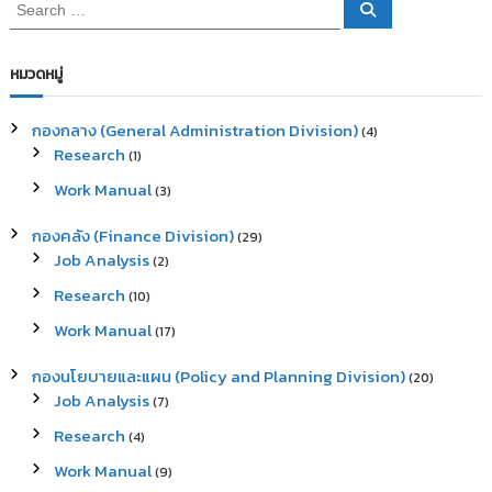
S
S
e
e
a
a
r
c
r
หมวดหมู่
h
c
h
กองกลาง (General Administration Division)
(4)
f
Research
(1)
o
r
Work Manual
(3)
:
กองคลัง (Finance Division)
(29)
Job Analysis
(2)
Research
(10)
Work Manual
(17)
กองนโยบายและแผน (Policy and Planning Division)
(20)
Job Analysis
(7)
Research
(4)
Work Manual
(9)