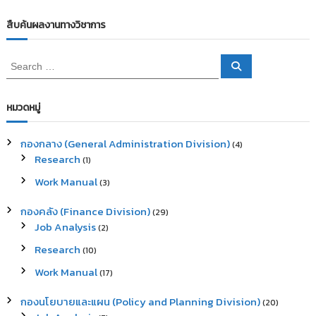
สืบค้นผลงานทางวิชาการ
S
S
e
e
a
a
r
c
r
หมวดหมู่
h
c
h
กองกลาง (General Administration Division)
(4)
f
Research
(1)
o
r
Work Manual
(3)
:
กองคลัง (Finance Division)
(29)
Job Analysis
(2)
Research
(10)
Work Manual
(17)
กองนโยบายและแผน (Policy and Planning Division)
(20)