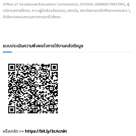
i
,
,
ธั
Office of Vocational Education Commission
SCHOOL ADMINISTRATORS
ผู้
ญ
,
,
,
,
บริหารสถานศึกษา
t
ภาวะผู้นำเชิงจริยธรรม
สถาบัน
สถาบันการอาชีวศึกษาภาคกลาง 1
บุ
สำนักงานคณะกรรมการการอาชีวศึกษา
o
รี
r
y
:
แบบประเมินความพึงพอใจการใช้งานคลังข้อมูล
ค
ลั
ง
ข้
อ
มู
ล
ง
า
น
วิ
จั
หรือคลิก >>
https://bit.ly/3cAcniH
ย