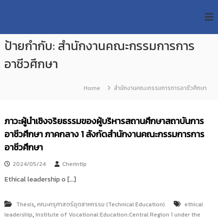
S
R
k
ม
ห
i
M
า
p
U
วิ
ป้ายกำกับ:
สำนักงานคณะกรรมการการ
t
T
ท
o
ย
อาชีวศึกษา
T
c
า
R
o
ลั
e
ย
n
Home
สำนักงานคณะกรรมการการอาชีวศึกษา
เ
s
t
ท
e
e
ค
n
a
ภาวะผู้นำเชิงจริยธรรมของผู้บริหารสถานศึกษาสถาบันการ
โ
t
น
r
อาชีวศึกษา ภาคกลาง 1 สังกัดสำนักงานคณะกรรมการการ
โ
c
อาชีวศึกษา
ล
h
ยี
ร
2024/05/24
Cherintip
R
า
e
Ethical leadership o […]
ช
p
ม
ง
o
,
Thesis
คณะครุศาสตร์อุตสาหกรรม (Technical Education)
ethical
ค
s
,
leadership
Institute of Vocational Education:Central Region 1 under the
ล