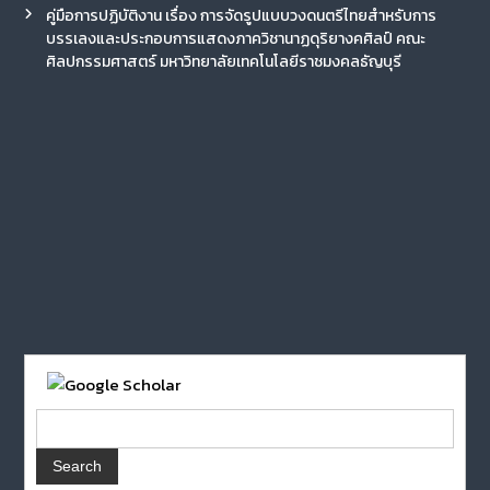
คู่มือการปฏิบัติงาน เรื่อง การจัดรูปแบบวงดนตรีไทยสำหรับการ
บรรเลงและประกอบการแสดงภาควิชานาฏดุริยางคศิลป์ คณะ
ศิลปกรรมศาสตร์ มหาวิทยาลัยเทคโนโลยีราชมงคลธัญบุรี