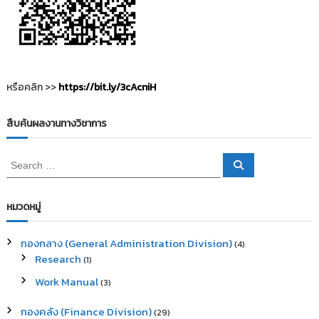
เ
รื่
อ
หรือคลิก >>
https://bit.ly/3cAcniH
ง
สืบค้นผลงานทางวิชาการ
S
S
e
e
a
a
r
c
r
หมวดหมู่
h
c
h
กองกลาง (General Administration Division)
(4)
f
Research
(1)
o
r
Work Manual
(3)
:
กองคลัง (Finance Division)
(29)