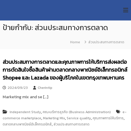
S
R
k
ม
ห
i
M
า
p
U
วิ
ป้ายกำกับ:
ส่วนประสมทางการตลาด
t
T
ท
o
ย
T
c
า
Home
ส่วนประสมทางการตลาด
R
o
ลั
e
ย
n
เ
s
t
ส่วนประสมทางการตลาดและคุณภาพการให้บริการส่งผลต่อ
ท
e
e
ค
การตัดสินใจซื้อสินค้าผ่านตลาดกลางพาณิชย์อิเล็กทรอนิกส์
n
a
โ
t
Shopee และ Lazada ของผู้บริโภคในเขตกรุงเทพมหานคร
น
r
โ
c
ล
2024/09/23
Cherintip
h
ยี
Marketing mix and se […]
ร
R
า
e
ช
,
Independent Study
คณะบริหารธุรกิจ (Business Administration)
e-
p
ม
,
,
,
,
commerce marketplace
Marketing Mix
Service quality
คุณภาพการให้บริการ
ง
o
,
ตลาดกลางพาณิชย์อิเล็กทรอนิกส์
ค
ส่วนประสมทางการตลาด
s
ล