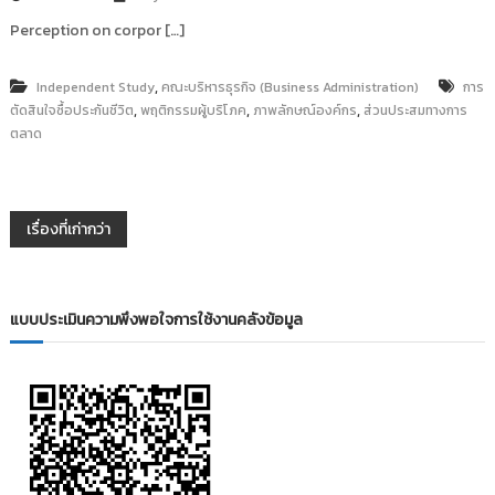
Perception on corpor […]
,
Independent Study
คณะบริหารธุรกิจ (Business Administration)
การ
,
,
,
ตัดสินใจซื้อประกันชีวิต
พฤติกรรมผู้บริโภค
ภาพลักษณ์องค์กร
ส่วนประสมทางการ
ตลาด
แ
เรื่องที่เก่ากว่า
น
แบบประเมินความพึงพอใจการใช้งานคลังข้อมูล
ะ
แ
น
ว