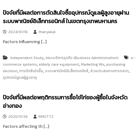
i
ธั
ญ
t
ปัจจัยที่มีผลต่อการตัดสินใจซื้ออุปกรณ์ดูแลผู้สูงอายุผ่าน
บุ
o
ระบบพาณิชย์อิเล็กทรอนิกส์ ในเขตกรุงเทพมหานคร
รี
r
2024/01/16
thanyaluk
y
:
Factors Influencing […]
ค
ลั
,
Independent Study
คณะบริหารธุรกิจ (Business Administration)
e-
ง
,
,
,
commerce systems
elderly care equipment
Marketing Mix
purchasing
,
,
,
,
decision
ข้
การตัดสินใจซื้อ
ระบบพาณิชย์อิเล็กทรอนิกส์
ส่วนประสมทางการตลาด
อุปกรณ์ดูแลผู้สูงอายุ
อ
มู
ล
ปัจจัยที่มีผลต่อพฤติกรรมการซื้อไข่ไก่ของผู้ซื้อในจังหวัด
ง
อ่างทอง
า
น
2020/11/26
RMUTT2
วิ
Factors affecting th […]
จั
ย