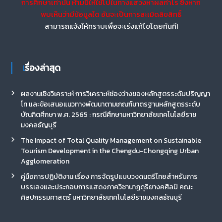
การศึกษาเท่านั้น ห้ามมิให้ใช้ไปในทางแสวงหาผลกำไร ซึ่งหาก
พบเห็นว่ามีข้อมูลใด อันจะเป็นการละเมิดลิขสิทธิ์
สามารถแจ้งให้ทราบเพื่อจะเร่งแก้ไขโดยทันที!
เรื่องล่าสุด
ผลงานเชิงวิเคราะห์ การวิเคราะห์ช่องว่างของหลักสูตรระดับปริญญา
โท และข้อเสนอแนวทางพัฒนาตามเกณฑ์มาตรฐานหลักสูตรระดับ
บัณฑิตศึกษา พ.ศ. 2565 : กรณีศึกษามหาวิทยาลัยเทคโนโลยีราช
มงคลธัญบุรี
The Impact of Total Quality Management on Sustainable
Tourism Development in the Chengdu-Chongqing Urban
Agglomeration
คู่มือการปฏิบัติงาน เรื่อง การจัดรูปแบบวงดนตรีไทยสำหรับการ
บรรเลงและประกอบการแสดงภาควิชานาฏดุริยางคศิลป์ คณะ
ศิลปกรรมศาสตร์ มหาวิทยาลัยเทคโนโลยีราชมงคลธัญบุรี