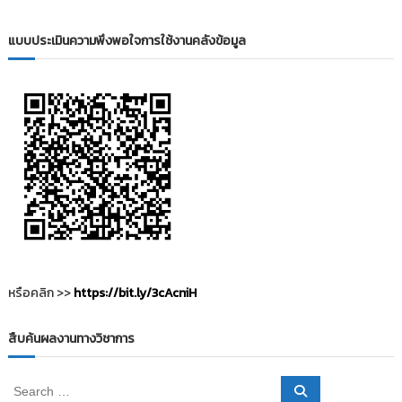
i
ธั
ญ
t
แบบประเมินความพึงพอใจการใช้งานคลังข้อมูล
บุ
o
รี
r
y
:
ค
ลั
ง
ข้
อ
มู
ล
ง
หรือคลิก >>
https://bit.ly/3cAcniH
า
น
สืบค้นผลงานทางวิชาการ
วิ
จั
S
S
ย
e