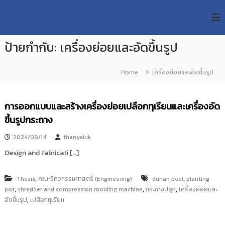
S
R
k
ม
ห
i
M
า
p
U
วิ
ป้ายกำกับ:
เครื่องย่อยและอัดขึ้นรูป
t
T
ท
o
ย
T
c
า
Home
เครื่องย่อยและอัดขึ้นรูป
R
o
ลั
e
ย
n
เ
s
t
การออกแบบและสร้างเครื่องย่อยเปลือกทุเรียนและเครื่องอัด
ท
e
e
ค
ขึ้นรูปกระถาง
n
a
โ
t
น
r
2024/08/14
thanyaluk
โ
c
ล
Design and Fabricati […]
h
ยี
ร
R
า
,
,
Thesis
คณะวิศวกรรมศาสตร์ (Engineering)
durian peel
planting
e
ช
,
,
,
pot
shredder and compression molding machine
กระถางปลูก
เครื่องย่อยและ
p
ม
,
อัดขึ้นรูป
เปลือกทุเรียน
ง
o
ค
s
ล