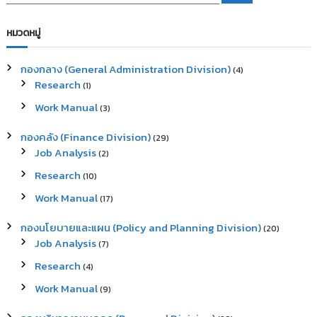
e
a
a
r
c
r
หมวดหมู่
h
c
h
กองกลาง (General Administration Division)
(4)
f
Research
(1)
o
r
Work Manual
(3)
:
กองคลัง (Finance Division)
(29)
Job Analysis
(2)
Research
(10)
Work Manual
(17)
กองนโยบายและแผน (Policy and Planning Division)
(20)
Job Analysis
(7)
Research
(4)
Work Manual
(9)