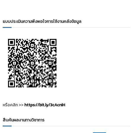
i
ธั
ญ
t
บุ
o
รี
แบบประเมินความพึงพอใจการใช้งานคลังข้อมูล
r
y
:
ค
ลั
ง
ข้
อ
มู
ล
ง
า
หรือคลิก >>
https://bit.ly/3cAcniH
น
วิ
สืบค้นผลงานทางวิชาการ
จั
ย