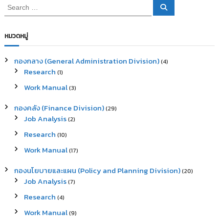
S
S
e
e
a
a
r
c
r
หมวดหมู่
h
c
h
กองกลาง (General Administration Division)
(4)
f
Research
(1)
o
r
Work Manual
(3)
:
กองคลัง (Finance Division)
(29)
Job Analysis
(2)
Research
(10)
Work Manual
(17)
กองนโยบายและแผน (Policy and Planning Division)
(20)
Job Analysis
(7)
Research
(4)
Work Manual
(9)