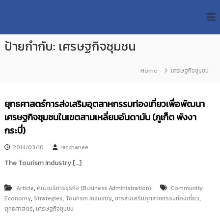
S
R
k
ม
ห
i
M
า
p
U
วิ
ป้ายกำกับ:
เศรษฐกิจชุมชน
t
T
ท
o
ย
T
c
า
Home
เศรษฐกิจชุมชน
R
o
ลั
e
ย
n
เ
s
t
ยุทธศาสตร์การส่งเสริมอุตสาหกรรมท่องเที่ยวเพื่อพัฒนา
ท
e
e
ค
เศรษฐกิจชุมชนในเขตสามเหลี่ยมอันดามัน (ภูเก็ต พังงา
n
a
โ
t
กระบี่)
น
r
โ
c
ล
2014/03/10
ratchanee
h
ยี
The Tourism Industry […]
ร
R
า
e
ช
,
Article
คณะบริหารธุรกิจ (Business Administration)
Community
p
ม
,
,
,
,
Economy
Strategies
Tourism Industry
การส่งเสริมอุตสาหกรรมท่องเที่ยว
ง
o
,
ยุทธศาสตร์
ค
เศรษฐกิจชุมชน
s
ล