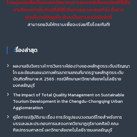
โดยมุ่งหวังเพื่อเป็นแหล่งทรัพยากรสารสนเทศอิเล็กทรอนิกส์ที่ใช้ใน
การศึกษาเท่านั้น ห้ามมิให้ใช้ไปในทางแสวงหาผลกำไร ซึ่งหาก
พบเห็นว่ามีข้อมูลใด อันจะเป็นการละเมิดลิขสิทธิ์
สามารถแจ้งให้ทราบเพื่อจะเร่งแก้ไขโดยทันที!
เรื่องล่าสุด
ผลงานเชิงวิเคราะห์ การวิเคราะห์ช่องว่างของหลักสูตรระดับปริญญา
โท และข้อเสนอแนวทางพัฒนาตามเกณฑ์มาตรฐานหลักสูตรระดับ
บัณฑิตศึกษา พ.ศ. 2565 : กรณีศึกษามหาวิทยาลัยเทคโนโลยีราช
มงคลธัญบุรี
The Impact of Total Quality Management on Sustainable
Tourism Development in the Chengdu-Chongqing Urban
Agglomeration
คู่มือการปฏิบัติงาน เรื่อง การจัดรูปแบบวงดนตรีไทยสำหรับการ
บรรเลงและประกอบการแสดงภาควิชานาฏดุริยางคศิลป์ คณะ
ศิลปกรรมศาสตร์ มหาวิทยาลัยเทคโนโลยีราชมงคลธัญบุรี