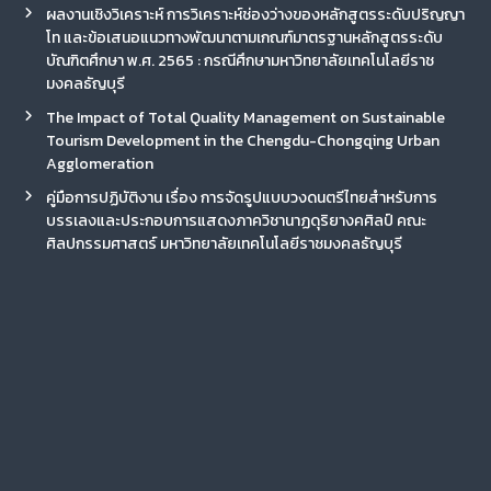
ผลงานเชิงวิเคราะห์ การวิเคราะห์ช่องว่างของหลักสูตรระดับปริญญา
โท และข้อเสนอแนวทางพัฒนาตามเกณฑ์มาตรฐานหลักสูตรระดับ
บัณฑิตศึกษา พ.ศ. 2565 : กรณีศึกษามหาวิทยาลัยเทคโนโลยีราช
มงคลธัญบุรี
The Impact of Total Quality Management on Sustainable
Tourism Development in the Chengdu-Chongqing Urban
Agglomeration
คู่มือการปฏิบัติงาน เรื่อง การจัดรูปแบบวงดนตรีไทยสำหรับการ
บรรเลงและประกอบการแสดงภาควิชานาฏดุริยางคศิลป์ คณะ
ศิลปกรรมศาสตร์ มหาวิทยาลัยเทคโนโลยีราชมงคลธัญบุรี