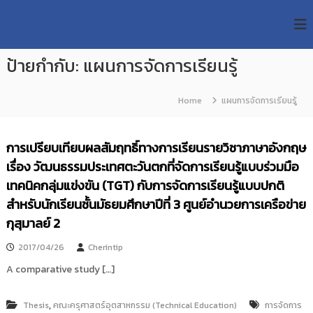
S
R
k
ม
ห
i
M
า
p
U
วิ
ป้ายกำกับ:
แผนการจัดการเรียนรู้
t
T
ท
o
ย
T
c
า
Home
แผนการจัดการเรียนรู้
R
o
ลั
e
ย
n
เ
s
t
การเปรียบเทียบผลสัมฤทธิ์ทางการเรียนรายวิชาภาษาอังกฤษ
ท
e
e
ค
เรื่อง วัฒนธรรมประเทศตะวันตกที่จัดการเรียนรู้แบบร่วมมือ
n
a
โ
t
เทคนิคกลุ่มแข่งขัน (TGT) กับการจัดการเรียนรู้แบบปกติ
น
r
โ
สำหรับนักเรียนชั้นมัธยมศึกษาปีที่ 3 ศูนย์อำนวยการเครือข่าย
c
ล
กุสุมาลย์ 2
h
ยี
ร
R
า
2017/04/26
Cherintip
e
ช
A comparative study […]
p
ม
ง
o
ค
s
,
Thesis
คณะครุศาสตร์อุตสาหกรรม (Technical Education)
การจัดการ
ล