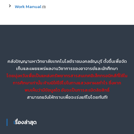
Work Manual
(1)
คลังปัญญามหาวิทยาลัยเทคโนโลยีราชมงคลธัญบุรี ตั้งขึ้นเพื่อจัด
เก็บและเผยแพร่ผลงานวิชาการของอาจารย์และนักศึกษา
โดยมุ่งหวังเพื่อเป็นแหล่งทรัพยากรสารสนเทศอิเล็กทรอนิกส์ที่ใช้ใน
การศึกษาเท่านั้น ห้ามมิให้ใช้ไปในทางแสวงหาผลกำไร ซึ่งหาก
พบเห็นว่ามีข้อมูลใด อันจะเป็นการละเมิดลิขสิทธิ์
สามารถแจ้งให้ทราบเพื่อจะเร่งแก้ไขโดยทันที!
เรื่องล่าสุด