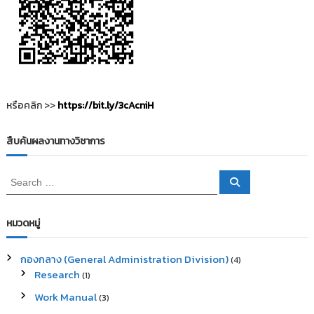
หรือคลิก >>
https://bit.ly/3cAcniH
สืบค้นผลงานทางวิชาการ
S
S
e
e
a
a
r
c
r
หมวดหมู่
h
c
h
กองกลาง (General Administration Division)
(4)
f
Research
(1)
o
r
Work Manual
(3)
: