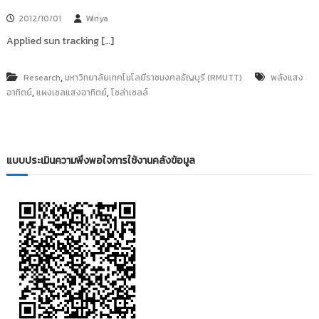
i
ธั
2012/10/01
Wiriya
ญ
t
บุ
Applied sun tracking […]
o
รี
r
y
,
Research
มหาวิทยาลัยเทคโนโลยีราชมงคลธัญบุรี (RMUTT)
พลังแสง
,
,
อาทิตย์
แผงเซลแสงอาทิตย์
โซล่าเซลล์
:
ค
ลั
ง
แบบประเมินความพึงพอใจการใช้งานคลังข้อมูล
ข้
อ
มู
ล
ง
า
น
วิ
จั
ย