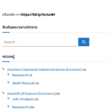
หรือคลิก >>
https://bit.ly/3cAcniH
สืบค้นผลงานทางวิชาการ
S
S
e
e
a
a
r
c
r
หมวดหมู่
h
c
h
กองกลาง (General Administration Division)
(4)
f
Research
(1)
o
r
Work Manual
(3)
:
กองคลัง (Finance Division)
(29)
Job Analysis
(2)
Research
(10)