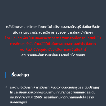
คลังปัญญามหาวิทยาลัยเทคโนโลยีราชมงคลธัญบุรี ตั้งขึ้นเพื่อจัด
เก็บและเผยแพร่ผลงานวิชาการของอาจารย์และนักศึกษา
โดยมุ่งหวังเพื่อเป็นแหล่งทรัพยากรสารสนเทศอิเล็กทรอนิกส์ที่ใช้ใน
การศึกษาเท่านั้น ห้ามมิให้ใช้ไปในทางแสวงหาผลกำไร ซึ่งหาก
พบเห็นว่ามีข้อมูลใด อันจะเป็นการละเมิดลิขสิทธิ์
สามารถแจ้งให้ทราบเพื่อจะเร่งแก้ไขโดยทันที!
เรื่องล่าสุด
ผลงานเชิงวิเคราะห์ การวิเคราะห์ช่องว่างของหลักสูตรระดับปริญญา
โท และข้อเสนอแนวทางพัฒนาตามเกณฑ์มาตรฐานหลักสูตรระดับ
บัณฑิตศึกษา พ.ศ. 2565 : กรณีศึกษามหาวิทยาลัยเทคโนโลยีราช
มงคลธัญบุรี