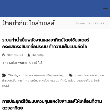
S
R
k
ม
ห
i
M
า
p
U
วิ
ป้ายกำกับ:
โซล่าเซลล์
t
Home
โซล่าเซลล์
T
ท
o
ย
T
c
า
R
o
ลั
ระบบทำน้ำเย็นพลังงานแสงอาทิตย์โดยใช้มอเตอร์
e
ย
n
กระแสตรงขับเคลื่อนระบบ ทำความเย็นแบบอัดไอ
เ
s
t
ท
e
e
2025/02/24
Cherintip
ค
n
a
โ
The Solar Water-Cool […]
t
น
r
โ
c
ล
,
,
Thesis
คณะวิศวกรรมศาสตร์ (Engineering)
การกักเก็บความเย็น
การ
h
ยี
,
,
,
ทำความเย็น
การทำความเย็นจากพลังงานแสงอาทิตย์
พลังงานแสงอาทิตย์
โซล่า
ร
R
เซลล์
า
e
ช
p
ม
ง
การประยุกต์ใช้ระบบควบคุมแผงโซล่าเซลล์ให้เคลื่อนที่ตาม
o
ค
ดวงอาทิตย์
s
ล