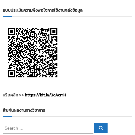
i
ธั
ญ
แบบประเมินความพึงพอใจการใช้งานคลังข้อมูล
t
บุ
o
รี
r
y
:
ค
ลั
ง
ข้
อ
มู
ล
หรือคลิก >>
https://bit.ly/3cAcniH
ง
า
สืบค้นผลงานทางวิชาการ
น
วิ
S
จั
S
e
e
ย