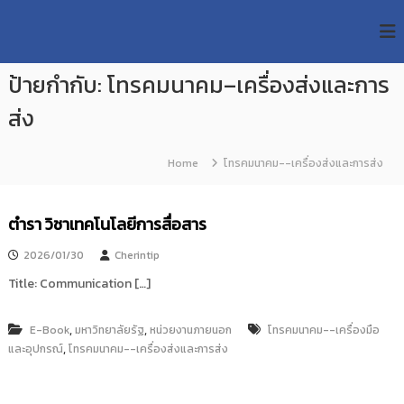
S
R
k
ม
ห
i
M
า
p
U
วิ
ป้ายกำกับ:
โทรคมนาคม–เครื่องส่งและการ
t
T
ท
o
ย
ส่ง
T
c
า
R
o
ลั
e
ย
n
Home
โทรคมนาคม--เครื่องส่งและการส่ง
เ
s
t
ท
e
e
ค
n
a
ตำรา วิชาเทคโนโลยีการสื่อสาร
โ
t
น
r
โ
2026/01/30
Cherintip
c
ล
Title: Communication […]
h
ยี
ร
R
า
e
,
,
E-Book
มหาวิทยาลัยรัฐ
หน่วยงานภายนอก
โทรคมนาคม--เครื่องมือ
ช
,
และอุปกรณ์
p
โทรคมนาคม--เครื่องส่งและการส่ง
ม
ง
o
ค
s
ล