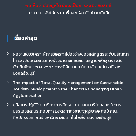
พบเห็นว่ามีข้อมูลใด อันจะเป็นการละเมิดลิขสิทธิ์
สามารถแจ้งให้ทราบเพื่อจะเร่งแก้ไขโดยทันที!
เรื่องล่าสุด
ผลงานเชิงวิเคราะห์ การวิเคราะห์ช่องว่างของหลักสูตรระดับปริญญา
โท และข้อเสนอแนวทางพัฒนาตามเกณฑ์มาตรฐานหลักสูตรระดับ
บัณฑิตศึกษา พ.ศ. 2565 : กรณีศึกษามหาวิทยาลัยเทคโนโลยีราช
มงคลธัญบุรี
The Impact of Total Quality Management on Sustainable
Tourism Development in the Chengdu-Chongqing Urban
Agglomeration
คู่มือการปฏิบัติงาน เรื่อง การจัดรูปแบบวงดนตรีไทยสำหรับการ
บรรเลงและประกอบการแสดงภาควิชานาฏดุริยางคศิลป์ คณะ
ศิลปกรรมศาสตร์ มหาวิทยาลัยเทคโนโลยีราชมงคลธัญบุรี