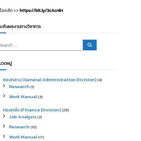
รือคลิก >>
https://bit.ly/3cAcniH
ืบค้นผลงานทางวิชาการ
S
e
a
r
c
มวดหมู่
h
กองกลาง (General Administration Division)
(4)
Research
(1)
Work Manual
(3)
กองคลัง (Finance Division)
(29)
Job Analysis
(2)
Research
(10)
Work Manual
(17)