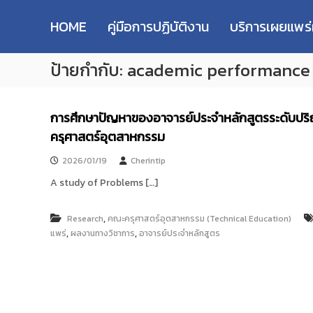
R
S
ม
M
k
ห
HOME
คู่มือการปฏิบัติงาน
บริการเผยแพร
i
า
U
p
วิ
T
ป้ายกำกับ:
academic performance
t
ท
T
o
ย
R
c
า
e
o
ลั
การศึกษาปัญหาของอาจารย์ประจำหลักสูตรระดับปริ
s
n
ย
ครุศาสตร์อุตสาหกรรม
e
t
เ
e
ท
a
2026/01/19
Cherintip
n
ค
r
t
A study of Problems […]
โ
c
น
h
โ
,
Research
คณะครุศาสตร์อุตสาหกรรม (Technical Education)
R
ล
,
,
แพร่
ผลงานทางวิชาการ
อาจารย์ประจำหลักสูตร
e
ยี
p
ร
า
o
ช
s
ม
i