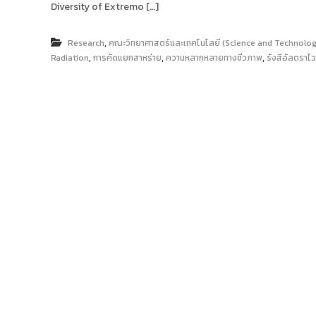
ง
Diversity of Extremo […]
t
ค
o
ล
,
r
Research
คณะวิทยาศาสตร์และเทคโนโลยี (Science and Technolog
ธั
,
,
,
Radiation
การคัดแยกสาหร่าย
ความหลากหลายทางชีวภาพ
รังสีอัลตราไ
y
ญ
บุ
:
รี
ค
ลั
ง
ข้
อ
มู
ล
ง
า
น
วิ
จั
ย