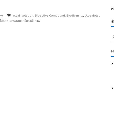
ห
,
,
,
y)
Algal Isolation
Bioactive Compound
Biodiversity
Ultraviolet
,
วโอเลต
สารออกฤทธิ์ทางชีวภาพ
ส
S
e
a
r
ห
c
h
f
o
r
: