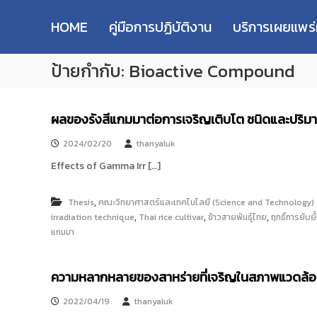
R
S
ม
M
k
ห
HOME
คู่มือการปฏิบัติงาน
บริการเผยแพร
i
า
U
p
วิ
T
ป้ายกำกับ:
Bioactive Compound
t
ท
T
o
ย
R
c
า
e
o
ลั
ผลของรังสีแกมมาต่อการเจริญเติบโต ชนิดและปริม
s
n
ย
e
t
เ
2024/02/20
thanyaluk
e
ท
a
Effects of Gamma Irr […]
n
ค
r
t
โ
c
น
,
Thesis
คณะวิทยาศาสตร์และเทคโนโลยี (Science and Technology)
h
โ
,
,
,
irradiation technique
Thai rice cultivar
ข้าวสายพันธุ์ไทย
ฤทธิ์การยับยั
R
ล
แกมมา
e
ยี
p
ร
ความหลากหลายของสาหร่ายที่เจริญในสภาพแวดล้อมวิ
า
o
ช
s
2022/04/19
thanyaluk
ม
i