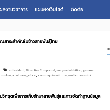
่ผลงานวิชาการ
แผนผังเว็บไซต์
ติดต่อ
าณสาระสำคัญในข้าวสายพันธุ์ไทย
แ
,
,
,
antioxidant
Bioactive Compound
enzyme inhibition
gamma
,
,
,
้งเอนไซม์
สารต้านอนุมูลอิสระ
สารออกฤทธิ์ทางชีวภาพ
เทคนิคการฉายรังสี
กฤตเพื่อการเก็บรักษาสายพันธุ์และการจัดทำฐานข้อมูล