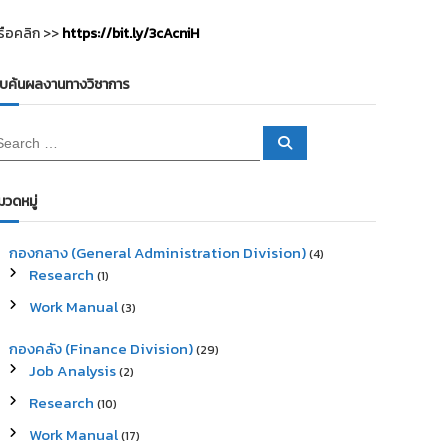
รือคลิก >>
https://bit.ly/3cAcniH
ืบค้นผลงานทางวิชาการ
S
e
a
r
c
มวดหมู่
h
กองกลาง (General Administration Division)
(4)
Research
(1)
Work Manual
(3)
กองคลัง (Finance Division)
(29)
Job Analysis
(2)
Research
(10)
Work Manual
(17)