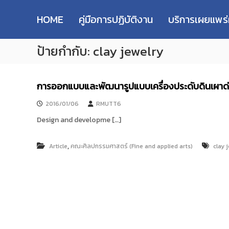
R
S
ม
M
k
ห
HOME
คู่มือการปฏิบัติงาน
บริการเผยแพร
i
า
U
p
วิ
T
ป้ายกำกับ:
clay jewelry
t
ท
T
o
ย
R
c
า
e
o
ลั
การออกแบบและพัฒนารูปแบบเครื่องประดับดินเผาด่
s
n
ย
e
t
เ
2016/01/06
RMUTT6
e
ท
a
Design and developme […]
n
ค
r
t
โ
c
น
,
Article
คณะศิลปกรรมศาสตร์ (Fine and applied arts)
clay 
h
โ
R
ล
e
ยี
p
ร
า
o
ช
s
ม
i