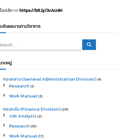
รือคลิก >>
https://bit.ly/3cAcniH
ืบค้นผลงานทางวิชาการ
S
e
a
r
c
มวดหมู่
h
กองกลาง (General Administration Division)
(4)
Research
(1)
Work Manual
(3)
กองคลัง (Finance Division)
(29)
Job Analysis
(2)
Research
(10)
Work Manual
(17)