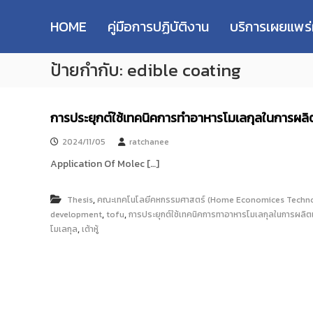
R
S
ม
M
k
ห
HOME
คู่มือการปฏิบัติงาน
บริการเผยแพร
i
า
U
p
วิ
T
ป้ายกำกับ:
edible coating
t
ท
T
o
ย
R
c
า
e
o
ลั
การประยุกต์ใช้เทคนิคการทำอาหารโมเลกุลในการผลิต
s
n
ย
e
t
เ
2024/11/05
ratchanee
e
ท
a
Application Of Molec […]
n
ค
r
t
โ
c
น
,
Thesis
คณะเทคโนโลยีคหกรรมศาสตร์ (Home Economices Techno
h
โ
,
,
development
tofu
การประยุกต์ใช้เทคนิคการทาอาหารโมเลกุลในการผลิตเ
R
ล
,
โมเลกุล
เต้าหู้
e
ยี
p
ร
า
o
ช
s
ม
i