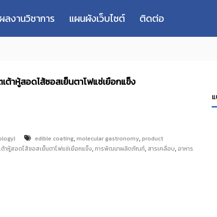
่ผลงานวิชาการ
แผนผังเว็บไซต์
ติดต่อ
เต้าหู้สอดไส้ซอสเย็นตาโฟแช่เยือกแข็ง
แ
,
,
logy)
edible coating
molecular gastronomy
product
,
,
,
ต้าหู้สอดไส้ซอสเย็นตาโฟแช่เยือกแข็ง
การพัฒนาผลิตภัณฑ์
สารเคลือบ
อาหาร