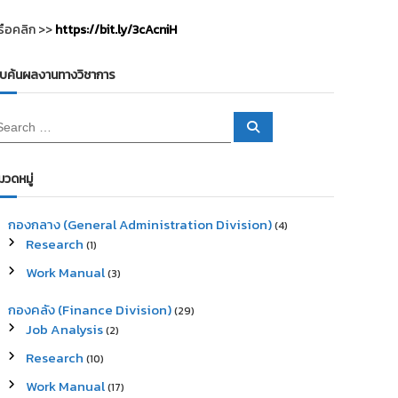
รือคลิก >>
https://bit.ly/3cAcniH
ืบค้นผลงานทางวิชาการ
S
e
a
r
c
มวดหมู่
h
กองกลาง (General Administration Division)
(4)
Research
(1)
Work Manual
(3)
กองคลัง (Finance Division)
(29)
Job Analysis
(2)
Research
(10)
Work Manual
(17)