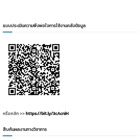
i
ธั
ญ
t
บุ
o
รี
แบบประเมินความพึงพอใจการใช้งานคลังข้อมูล
r
y
:
ค
ลั
ง
ข้
อ
มู
ล
ง
า
หรือคลิก >>
https://bit.ly/3cAcniH
น
วิ
สืบค้นผลงานทางวิชาการ
จั
ย