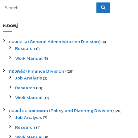
S
S
e
e
a
a
r
c
r
หมวดหมู่
h
c
h
กองกลาง (General Administration Division)
(4)
f
Research
(1)
o
r
Work Manual
(3)
:
กองคลัง (Finance Division)
(29)
Job Analysis
(2)
Research
(10)
Work Manual
(17)
กองนโยบายและแผน (Policy and Planning Division)
(20)
Job Analysis
(7)
Research
(4)
Work Manual
(9)