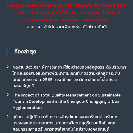
โดยมุ่งหวังเพื่อเป็นแหล่งทรัพยากรสารสนเทศอิเล็กทรอนิกส์ที่ใช้ใน
การศึกษาเท่านั้น ห้ามมิให้ใช้ไปในทางแสวงหาผลกำไร ซึ่งหาก
พบเห็นว่ามีข้อมูลใด อันจะเป็นการละเมิดลิขสิทธิ์
สามารถแจ้งให้ทราบเพื่อจะเร่งแก้ไขโดยทันที!
เรื่องล่าสุด
ผลงานเชิงวิเคราะห์ การวิเคราะห์ช่องว่างของหลักสูตรระดับปริญญา
โท และข้อเสนอแนวทางพัฒนาตามเกณฑ์มาตรฐานหลักสูตรระดับ
บัณฑิตศึกษา พ.ศ. 2565 : กรณีศึกษามหาวิทยาลัยเทคโนโลยีราช
มงคลธัญบุรี
The Impact of Total Quality Management on Sustainable
Tourism Development in the Chengdu-Chongqing Urban
Agglomeration
คู่มือการปฏิบัติงาน เรื่อง การจัดรูปแบบวงดนตรีไทยสำหรับการ
บรรเลงและประกอบการแสดงภาควิชานาฏดุริยางคศิลป์ คณะ
ศิลปกรรมศาสตร์ มหาวิทยาลัยเทคโนโลยีราชมงคลธัญบุรี