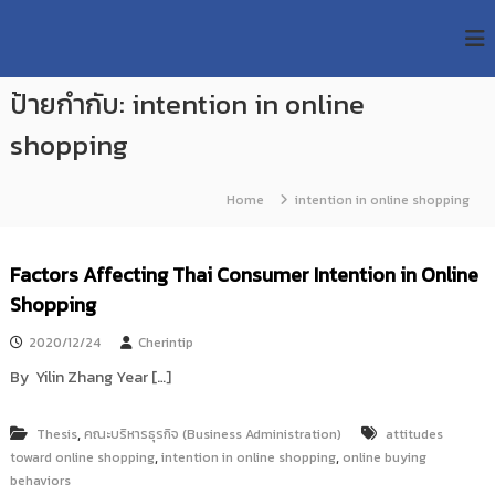
S
R
k
ม
ห
i
M
า
p
U
วิ
ป้ายกำกับ:
intention in online
t
T
ท
o
ย
shopping
T
c
า
R
o
ลั
e
ย
n
Home
intention in online shopping
เ
s
t
ท
e
e
ค
n
a
Factors Affecting Thai Consumer Intention in Online
โ
t
น
r
Shopping
โ
c
ล
2020/12/24
Cherintip
h
ยี
ร
R
By Yilin Zhang Year […]
า
e
ช
p
ม
,
Thesis
คณะบริหารธุรกิจ (Business Administration)
attitudes
ง
o
,
,
toward online shopping
intention in online shopping
online buying
ค
behaviors
s
ล