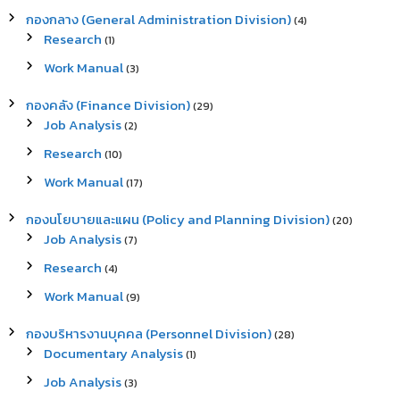
h
กองกลาง (General Administration Division)
(4)
f
Research
(1)
o
r
Work Manual
(3)
:
กองคลัง (Finance Division)
(29)
Job Analysis
(2)
Research
(10)
Work Manual
(17)
กองนโยบายและแผน (Policy and Planning Division)
(20)
Job Analysis
(7)
Research
(4)
Work Manual
(9)
กองบริหารงานบุคคล (Personnel Division)
(28)
Documentary Analysis
(1)
Job Analysis
(3)