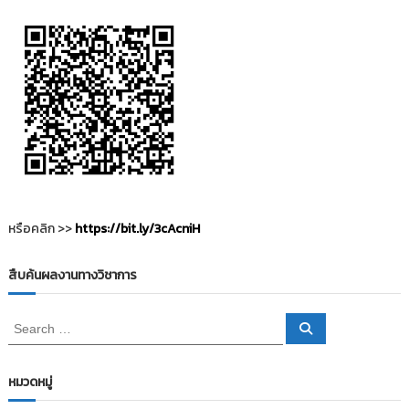
i
ธั
ญ
t
บุ
o
รี
r
y
:
ค
ลั
ง
ข้
หรือคลิก >>
https://bit.ly/3cAcniH
อ
มู
ล
สืบค้นผลงานทางวิชาการ
ง
า
S
S
e
น
e
a
a
วิ
r
c
r
หมวดหมู่
จั
h
c
ย