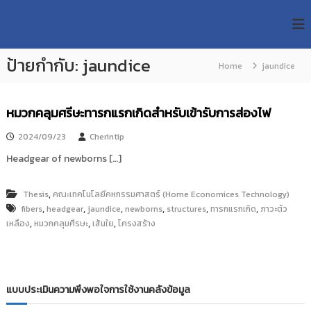
S
R
k
ม
ห
i
M
า
p
U
วิ
ป้ายกำกับ:
jaundice
t
Home
jaundice
T
ท
o
ย
T
c
า
R
o
ลั
หมวกคลุมศรีษะทารกแรกเกิดสำหรับเข้ารับการส่องไฟ
e
ย
n
เ
s
t
2024/09/23
Cherintip
ท
e
e
Headgear of newborns […]
ค
n
a
โ
t
น
r
,
Thesis
คณะเทคโนโลยีคหกรรมศาสตร์ (Home Economices Technology)
โ
c
ล
,
,
,
,
,
,
fibers
headgear
jaundice
newborns
structures
ทารกแรกเกิด
ภาวะตัว
h
ยี
,
,
,
เหลือง
หมวกคลุมศีรษะ
เส้นใย
โครงสร้าง
ร
R
า
e
ช
p
ม
ง
o
แบบประเมินความพึงพอใจการใช้งานคลังข้อมูล
ค
s
ล