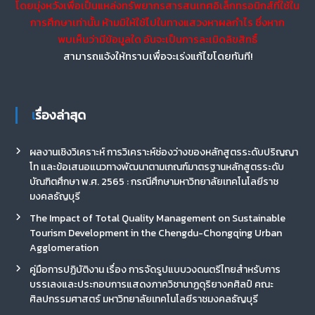
โดยมุ่งหวังเพื่อเป็นแหล่งทรัพยากรสารสนเทศอิเล็กทรอนิกส์ที่ใช้ใน
การศึกษาเท่านั้น ห้ามมิให้ใช้ไปในทางแสวงหาผลกำไร ซึ่งหาก
พบเห็นว่ามีข้อมูลใด อันจะเป็นการละเมิดลิขสิทธิ์
สามารถแจ้งให้ทราบเพื่อจะเร่งแก้ไขโดยทันที!
เรื่องล่าสุด
ผลงานเชิงวิเคราะห์ การวิเคราะห์ช่องว่างของหลักสูตรระดับปริญญา
โท และข้อเสนอแนวทางพัฒนาตามเกณฑ์มาตรฐานหลักสูตรระดับ
บัณฑิตศึกษา พ.ศ. 2565 : กรณีศึกษามหาวิทยาลัยเทคโนโลยีราช
มงคลธัญบุรี
The Impact of Total Quality Management on Sustainable
Tourism Development in the Chengdu-Chongqing Urban
Agglomeration
คู่มือการปฏิบัติงาน เรื่อง การจัดรูปแบบวงดนตรีไทยสำหรับการ
บรรเลงและประกอบการแสดงภาควิชานาฏดุริยางคศิลป์ คณะ
ศิลปกรรมศาสตร์ มหาวิทยาลัยเทคโนโลยีราชมงคลธัญบุรี