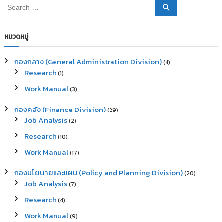
S
S
e
e
a
a
r
c
r
หมวดหมู่
h
c
h
กองกลาง (General Administration Division)
(4)
f
Research
(1)
o
r
Work Manual
(3)
:
กองคลัง (Finance Division)
(29)
Job Analysis
(2)
Research
(10)
Work Manual
(17)
กองนโยบายและแผน (Policy and Planning Division)
(20)
Job Analysis
(7)
Research
(4)
Work Manual
(9)