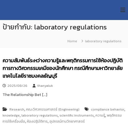
S
R
k
ม
ห
i
M
า
p
U
วิ
ป้ายกำกับ:
laboratory regulations
t
T
ท
o
ย
T
c
า
Home
laboratory regulations
R
o
ลั
e
ย
n
เ
s
t
ความสัมพันธ์ระหว่างความรู้และพฤติกรรมการใช้ห้องปฏิบัติ
ท
e
e
ค
การทางวิศวกรรมเคมีของนักศึกษา กรณีศึกษามหาวิทยาลัย
n
a
โ
t
เทคโนโลยีราชมงคลธัญบุรี
น
r
โ
c
ล
2025/08/26
thanyaluk
h
ยี
The Relationship Bet […]
ร
R
า
e
ช
,
,
Research
คณะวิศวกรรมศาสตร์ (Engineering)
compliance behavior
p
ม
,
,
,
,
knowledge
laboratory regulations
scientific instruments
ความรู้
พฤติกรรม
ง
o
,
,
การใช้เครื่องมือ
ค
ห้องปฏิบัติการ
อุปกรณ์ทางวิทยาศาสตร์
s
ล