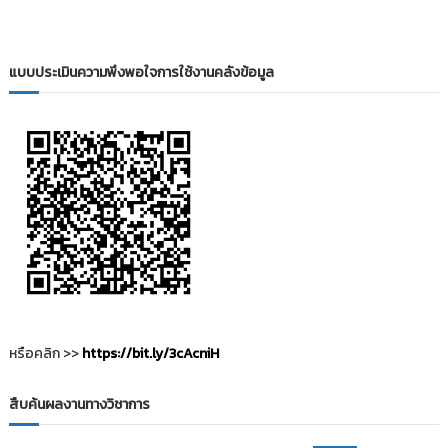
i
ธั
ญ
t
บุ
o
รี
แบบประเมินความพึงพอใจการใช้งานคลังข้อมูล
r
y
:
ค
ลั
ง
ข้
อ
มู
ล
ง
า
หรือคลิก >>
https://bit.ly/3cAcniH
น
วิ
สืบค้นผลงานทางวิชาการ
จั
ย