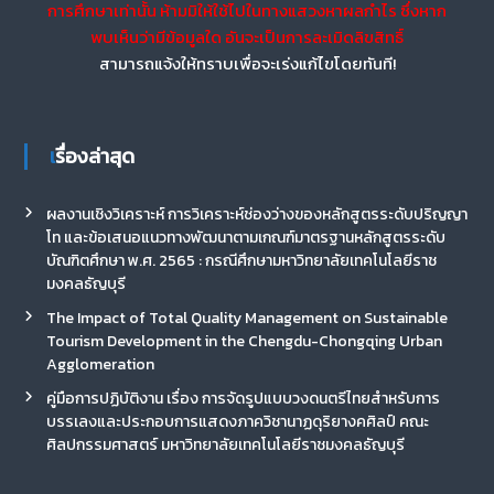
การศึกษาเท่านั้น ห้ามมิให้ใช้ไปในทางแสวงหาผลกำไร ซึ่งหาก
พบเห็นว่ามีข้อมูลใด อันจะเป็นการละเมิดลิขสิทธิ์
สามารถแจ้งให้ทราบเพื่อจะเร่งแก้ไขโดยทันที!
เรื่องล่าสุด
ผลงานเชิงวิเคราะห์ การวิเคราะห์ช่องว่างของหลักสูตรระดับปริญญา
โท และข้อเสนอแนวทางพัฒนาตามเกณฑ์มาตรฐานหลักสูตรระดับ
บัณฑิตศึกษา พ.ศ. 2565 : กรณีศึกษามหาวิทยาลัยเทคโนโลยีราช
มงคลธัญบุรี
The Impact of Total Quality Management on Sustainable
Tourism Development in the Chengdu-Chongqing Urban
Agglomeration
คู่มือการปฏิบัติงาน เรื่อง การจัดรูปแบบวงดนตรีไทยสำหรับการ
บรรเลงและประกอบการแสดงภาควิชานาฏดุริยางคศิลป์ คณะ
ศิลปกรรมศาสตร์ มหาวิทยาลัยเทคโนโลยีราชมงคลธัญบุรี