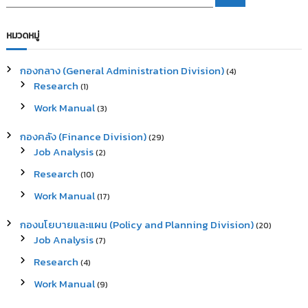
e
e
a
a
r
c
r
หมวดหมู่
h
c
h
กองกลาง (General Administration Division)
(4)
f
Research
(1)
o
r
Work Manual
(3)
:
กองคลัง (Finance Division)
(29)
Job Analysis
(2)
Research
(10)
Work Manual
(17)
กองนโยบายและแผน (Policy and Planning Division)
(20)
Job Analysis
(7)
Research
(4)
Work Manual
(9)