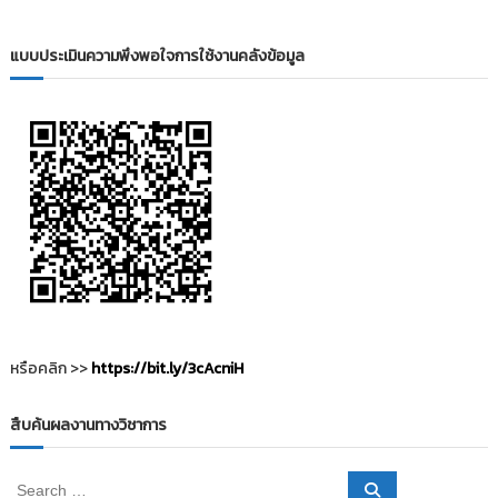
i
ธั
ญ
t
แบบประเมินความพึงพอใจการใช้งานคลังข้อมูล
บุ
o
รี
r
y
:
ค
ลั
ง
ข้
อ
มู
ล
ง
หรือคลิก >>
https://bit.ly/3cAcniH
า
น
สืบค้นผลงานทางวิชาการ
วิ
จั
S
S
ย