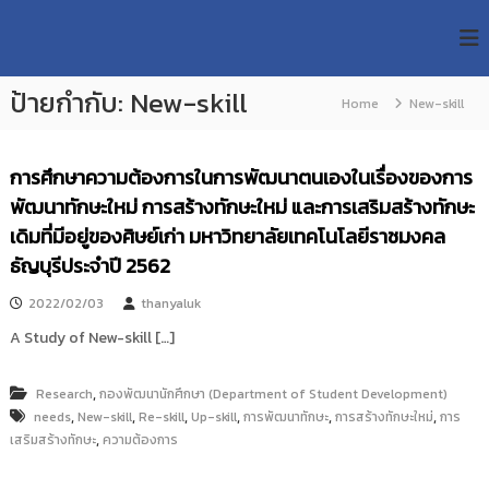
S
R
k
ม
ห
i
M
า
p
U
วิ
ป้ายกำกับ:
New-skill
t
Home
New-skill
T
ท
o
ย
T
c
า
R
o
ลั
การศึกษาความต้องการในการพัฒนาตนเองในเรื่องของการ
e
ย
n
พัฒนาทักษะใหม่ การสร้างทักษะใหม่ และการเสริมสร้างทักษะ
เ
s
t
ท
เดิมที่มีอยู่ของศิษย์เก่า มหาวิทยาลัยเทคโนโลยีราชมงคล
e
e
ค
n
ธัญบุรีประจำปี 2562
a
โ
t
น
r
2022/02/03
thanyaluk
โ
c
ล
A Study of New-skill […]
h
ยี
ร
R
า
,
Research
กองพัฒนานักศึกษา (Department of Student Development)
e
ช
,
,
,
,
,
,
needs
New-skill
Re-skill
Up-skill
การพัฒนาทักษะ
การสร้างทักษะใหม่
การ
p
ม
,
เสริมสร้างทักษะ
ความต้องการ
ง
o
ค
s
ล