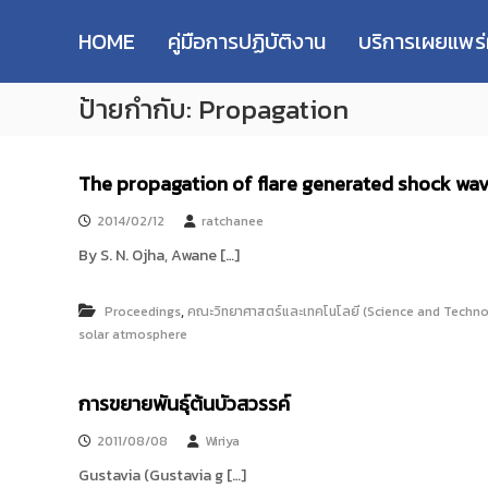
R
S
ม
M
k
ห
HOME
คู่มือการปฏิบัติงาน
บริการเผยแพร
i
า
U
p
วิ
T
ป้ายกำกับ:
Propagation
t
ท
T
o
ย
R
c
า
e
o
ลั
The propagation of flare generated shock wav
s
n
ย
e
t
เ
2014/02/12
ratchanee
e
ท
a
By S. N. Ojha, Awane […]
n
ค
r
t
โ
c
น
,
Proceedings
คณะวิทยาศาสตร์และเทคโนโลยี (Science and Techno
h
โ
solar atmosphere
R
ล
e
ยี
p
การขยายพันธุ์ต้นบัวสวรรค์
ร
า
o
2011/08/08
Wiriya
ช
s
ม
Gustavia (Gustavia g […]
i