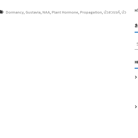
ห
,
,
,
,
,
,
Dormancy
Gustavia
NAA
Plant Hormone
Propagation
บัวสวรรค์
บัว
ส
S
e
a
r
ห
c
h
f
o
r
: