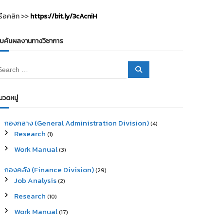
รือคลิก >>
https://bit.ly/3cAcniH
ืบค้นผลงานทางวิชาการ
S
e
a
r
c
มวดหมู่
h
กองกลาง (General Administration Division)
(4)
Research
(1)
Work Manual
(3)
กองคลัง (Finance Division)
(29)
Job Analysis
(2)
Research
(10)
Work Manual
(17)