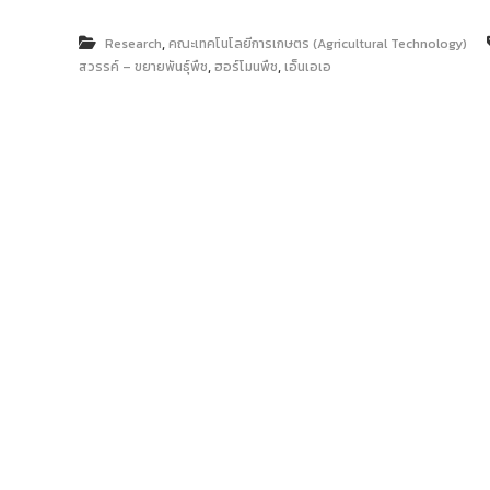
ง
t
ค
o
,
Research
คณะเทคโนโลยีการเกษตร (Agricultural Technology)
ล
,
,
r
สวรรค์ – ขยายพันธุ์พืช
ฮอร์โมนพืช
เอ็นเอเอ
ธั
y
ญ
บุ
:
รี
ค
ลั
ง
ข้
อ
มู
ล
ง
า
น
วิ
จั
ย